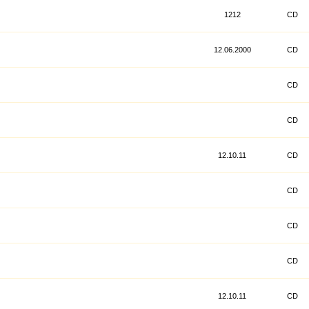
1212
CD
12.06.2000
CD
CD
CD
12.10.11
CD
CD
CD
CD
12.10.11
CD