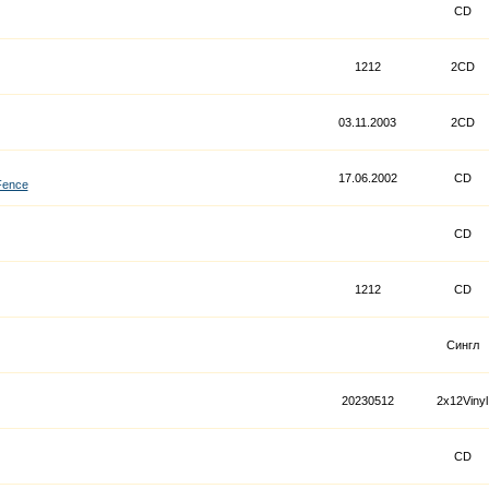
CD
1212
2CD
03.11.2003
2CD
17.06.2002
CD
Fence
CD
1212
CD
Сингл
20230512
2x12Vinyl
CD