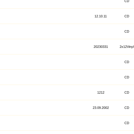
CD
12.10.11
CD
CD
20230331
2x12Vinyl
CD
CD
1212
CD
23.09.2002
CD
CD