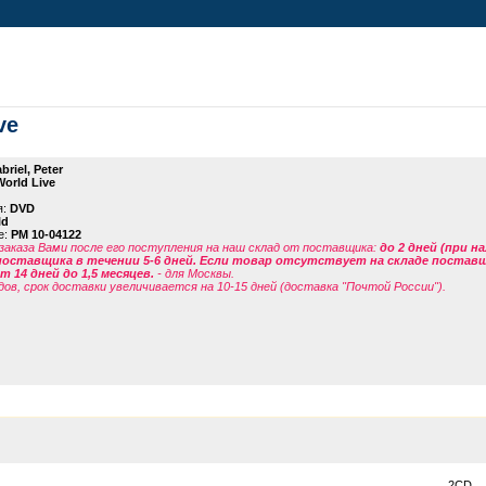
ve
briel, Peter
World Live
я:
DVD
ld
е:
PM 10-04122
заказа Вами после его поступления на наш склад от поставщика
:
до 2 дней (при н
поставщика в течении 5-6 дней. Если товар отсутствует на складе поставщи
 14 дней до 1,5 месяцев.
- для Москвы.
дов, срок доставки увеличивается на 10-15 дней (доставка "Почтой России").
2CD