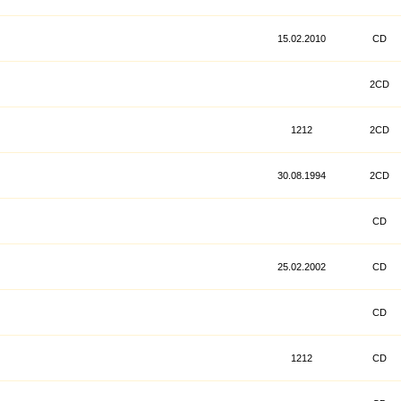
15.02.2010
CD
2CD
1212
2CD
30.08.1994
2CD
CD
25.02.2002
CD
CD
1212
CD