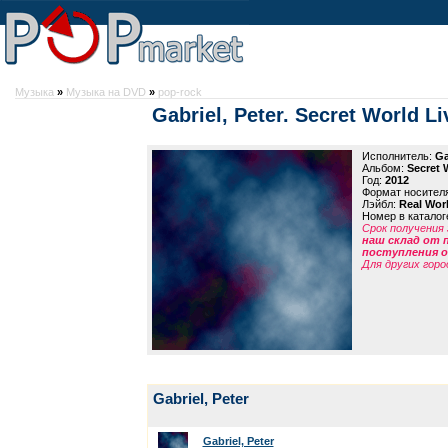
Музыка
»
Музыка на DVD
»
pop-rock
Gabriel, Peter. Secret World Li
Исполнитель:
Ga
Альбом:
Secret 
Год:
2012
Формат носител
Лэйбл:
Real Wor
Номер в каталог
Срок получения 
наш склад от 
поступления от
Для других горо
Gabriel, Peter
Gabriel, Peter