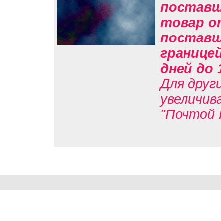
поставщи
товар о
поставщи
границе
дней до 
Для друг
увеличив
"Почтой 