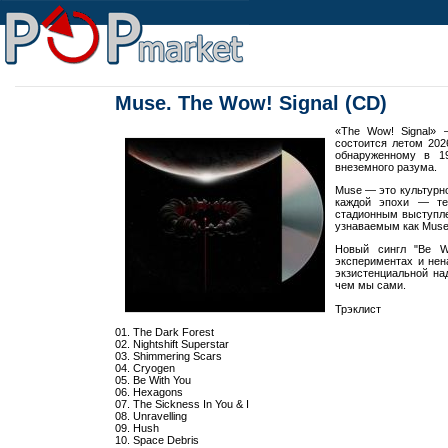
Muse. The Wow! Signal (CD)
«The Wow! Signal» 
состоится летом 202
обнаруженному в 19
внеземного разума.
Muse — это культурн
каждой эпохи — тех
стадионным выступле
узнаваемым как Muse
Новый сингл "Be W
экспериментах и ​​не
экзистенциальной на
чем мы сами.
Трэклист
01. The Dark Forest
02. Nightshift Superstar
03. Shimmering Scars
04. Cryogen
05. Be With You
06. Hexagons
07. The Sickness In You & I
08. Unravelling
09. Hush
10. Space Debris