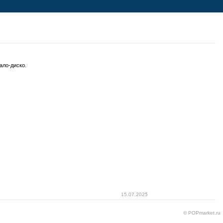
тало-диско.
15.07.2025
© POPmarket.ru