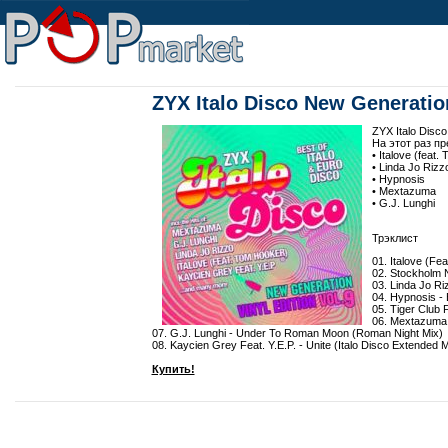
ZYX Italo Disco New Generation:
ZYX Italo Disc
На этот раз п
• Italove (feat
• Linda Jo Rizz
• Hypnosis
• Mextazuma
• G.J. Lunghi
Трэклист
01. Italove (Fe
02. Stockholm N
03. Linda Jo Ri
04. Hypnosis -
05. Tiger Club 
06. Mextazuma 
07. G.J. Lunghi - Under To Roman Moon (Roman Night Mix)
08. Kaycien Grey Feat. Y.E.P. - Unite (Italo Disco Extended M
Купить!