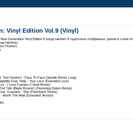
 Vinyl Edition Vol.9 (Vinyl)
o New Generation Vinyl Edition 8 представляет 8 тщательно отобранных треков в стиле и
редставлены:
. Tom Hooker)
o
at. Tom Hooker) - Face To Face (Vanello Remix Long)
ightlife Feat. Helly - Your Love (Extended Love)
zzo - I Love Fashion (I Venti Remix)
 End Title (Blade Runner) (Flemming Dalum Remix)
Feat. Graziano - Star (Flashback Remix)
- Worth The Wait (Extended Version)
ix)