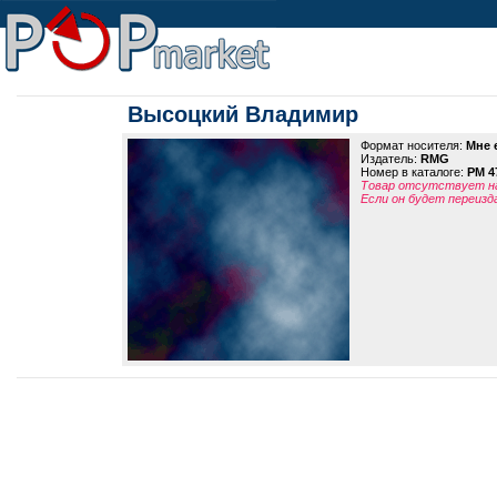
Высоцкий Владимир
Формат носителя:
Мне е
Издатель:
RMG
Номер в каталоге:
PM 4
Товар отсутствует на
Если он будет переизд