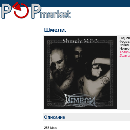
Шмели.
Год:
20
Формат
Лэйбл
Номер 
Товар 
Если о
Описание
256 kbps