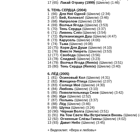
17 (65)
Лакай Отраву (1999)
(Шмели) (1:46)
5. ТЕНЬ СЕРДЦА (2004)
1 (66)
Для Неё Одной
(Шмели) (2:34)
2 (67)
Бей, Колокол!
(Шмели) (3:46)
3 (68)
Напролом
(Шмели) (3:58)
4 (69)
Волчья Ягода
(Шмели) (3:53)
5 (70)
Тень Сердца
(Шмели) (3:37)
6 (71)
Ливень Слёз
(Шмели) (3:54)
7 (72)
Вулканизация Душ
(Шмели) (4:47)
8 (73)
Карусель
(Шмели) (4:00)
9 (74)
Тьма
(Шмели) (4:08)
10 (75)
Корм Для Души
(Шмели) (4:10)
11 (76)
Вместе Умереть
(Шмели) (3:53)
12 (77)
Свобода
(Шмели) (3:56)
13 (78)
Спидвей
(Шмели) (3:23)
14 (79)
Волчья Ягода (Remix)
(Шмели) (3:51)
15 (80)
Тень Сердца (Remix)
(Шмели) (3:40)
6. ЛЁД (2005)
1 (81)
Осиновый Кол
(Шмели) (4:31)
2 (82)
Женщина-Птица
(Шмели) (2:07)
3 (83)
Солнце Моё
(Шмели) (4:30)
4 (84)
Любовь
(Шмели) (3:10)
5 (85)
Повелительница Снов
(Шмели) (3:42)
6 (86)
Иди
(Шмели) (2:52)
7 (87)
Полынь
(Шмели) (3:37)
8 (88)
Лёд
(Шмели) (3:46)
9 (89)
Шутка
(Шмели) (3:24)
10 (90)
Чёрная Волга
(Шмели) (3:51)
11 (91)
На Том Свете Мы Встретимся Вновь
(Шмели) (
12 (92)
Огненные Слёзы Гиены
(Шмели) (4:02)
13 (93)
Давит Небо
(Шмели) (3:45)
+ Видеоклип: «Вера и любовь»