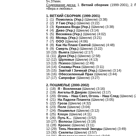
5ч.37мин.
Содержание диска:
1.
Ветхий сборник
(1999-2001), 2.
«Вера и любовь».
1. ВЕТХИЙ СБОРНИК (1999-2001)
1 (1)
Помолись (Укр.)
(Шмели) (3:38)
2 (2)
У Гаю (Укр.)
(Шмели) (3:22)
3 (3)
Крижана Вода (Укр.)
(Шмели) (3:38)
4 (4)
Диво (Укр.)
(Шмели) (3:14)
5 (5)
Веснянка (Укр.)
(Шмели) (4:02)
6 (6)
Мiсяць (Укр.)
(Шмели) (3:21)
7 (7)
ООО
(Шмели) (4:06)
8 (8)
Как На Плахе Святой
(Шмели) (4:48)
9 (9)
Смерть (Укр.)
(Шмели) (3:22)
10 (10)
Вьюга
(Шмели) (2:17)
11 (11)
Дуня (Укр.)
(Шмели) (2:58)
12 (12)
Шуловье
(Шмели) (4:13)
13 (13)
Психоз
(Шмели) (2:49)
14 (14)
Спазмы Рока
(Шмели) (3:11)
15 (15)
Завiтай I Зачекай (Укр.)
(Шмели) (3:14)
16 (16)
Обессиленный Прах
(Шмели) (3:44)
17 (17)
Сапрофаг
(Шмели) (3:27)
2. ПОШМЕЛЬЕ (2000-2002)
1 (18)
Я - Вселенная
(Шмели) (3:16)
2 (19)
Ангелы В Дверях
(Шмели) (3:17)
3 (20)
Огонь - Наш Свет, Огонь - Наш След
(Шмели) (2
4 (21)
На Ладони Планета
(Шмели) (3:05)
5 (22)
Гроза
(Шмели) (4:32)
6 (23)
Поле
(Шмели) (3:04)
7 (24)
Пошмелье
(Шмели) (3:12)
8 (25)
Клоун
(Шмели) (4:11)
9 (26)
Путь К...
(Шмели) (3:52)
10 (27)
Волосы
(Шмели) (3:18)
11 (28)
Кронос
(Шмели) (3:11)
12 (29)
Тень Неизвестной Звезды
(Шмели) (3:49)
13 (30)
Скелеты
(Шмели) (3:57)