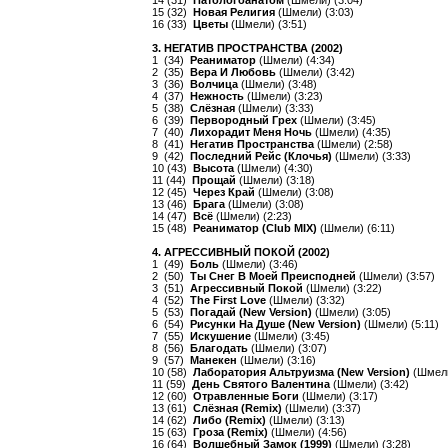
14 (31)
Патологоанатом
(Шмели) (3:04)
15 (32)
Новая Религия
(Шмели) (3:03)
16 (33)
Цветы
(Шмели) (3:51)
3. НЕГАТИВ ПРОСТРАНСТВА (2002)
1 (34)
Реаниматор
(Шмели) (4:34)
2 (35)
Вера И Любовь
(Шмели) (3:42)
3 (36)
Волчица
(Шмели) (3:48)
4 (37)
Нежность
(Шмели) (3:23)
5 (38)
Слёзная
(Шмели) (3:33)
6 (39)
Первородный Грех
(Шмели) (3:45)
7 (40)
Лихорадит Меня Ночь
(Шмели) (4:35)
8 (41)
Негатив Пространства
(Шмели) (2:58)
9 (42)
Последний Рейс (Клочья)
(Шмели) (3:33)
10 (43)
Высота
(Шмели) (4:30)
11 (44)
Прощай
(Шмели) (3:18)
12 (45)
Через Край
(Шмели) (3:08)
13 (46)
Брага
(Шмели) (3:08)
14 (47)
Всё
(Шмели) (2:23)
15 (48)
Реаниматор (Club MIX)
(Шмели) (6:11)
4. АГРЕССИВНЫЙ ПОКОЙ (2002)
1 (49)
Боль
(Шмели) (3:46)
2 (50)
Ты Снег В Моей Преисподней
(Шмели) (3:57)
3 (51)
Агрессивный Покой
(Шмели) (3:22)
4 (52)
The First Love
(Шмели) (3:32)
5 (53)
Погадай (New Version)
(Шмели) (3:05)
6 (54)
Рисунки На Душе (New Version)
(Шмели) (5:11)
7 (55)
Искушение
(Шмели) (3:45)
8 (56)
Благодать
(Шмели) (3:07)
9 (57)
Манекен
(Шмели) (3:16)
10 (58)
Лаборатория Альтруизма (New Version)
(Шмели
11 (59)
День Святого Валентина
(Шмели) (3:42)
12 (60)
Отравленные Боги
(Шмели) (3:17)
13 (61)
Слёзная (Remix)
(Шмели) (3:37)
14 (62)
Либо (Remix)
(Шмели) (3:13)
15 (63)
Гроза (Remix)
(Шмели) (4:56)
16 (64)
Волшебный Замок (1999)
(Шмели) (3:28)