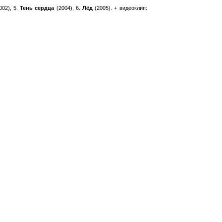
002), 5.
Тень сердца
(2004), 6.
Лёд
(2005).
+ видеоклип: