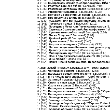
3 (133)
Тот, который не стрелял
(В.Высоцкий) (2:39)
4 (134)
Мы вращаем Землю (в сопровождении ВИА 
5 (135)
Расстрел горного эха
(В.Высоцкий) (2:19)
6 (136)
Рассказ об авторской песне
(В.Высоцкий) (3:0
7 (137)
Утренняя гимнастика
(В.Высоцкий) (1:36)
8 (138)
Попурри из спортивных песен
(В.Высоцкий) (1
9 (139)
Про прыгуна в длину
(В.Высоцкий) (1:53)
10 (140)
Марафон, или Бег на длинную дистанцию
(В
11 (141)
Песенка о поэтах
(В.Высоцкий) (2:12)
12 (142)
Посещение Музы или Песенка плагиатора
(В
13 (143)
Серенада Соловья-разбойника (фрагмент)
(
14 (144)
Куплеты нечистой силы
(В.Высоцкий) (3:14)
15 (145)
Песня Попугая
(В.Высоцкий) (2:07)
16 (146)
Далёкий рейс
(В.Высоцкий) (3:37)
17 (147)
Чужая колея
(В.Высоцкий) (3:40)
18 (148)
Жертва телевидения
(В.Высоцкий) (3:38)
19 (149)
Письмо пациентов Канатчиковой дачи в ре
20 (150)
Диалог у телевизора
(В.Высоцкий) (4:25)
21 (151)
Милицейский протокол
(В.Высоцкий) (3:47)
22 (152)
Песня про Джеймса Бонда, агента 007
(В.Высо
23 (153)
Я не люблю
(В.Высоцкий) (3:10)
24 (154)
Парус (Песня беспокойства) (в сопровожде
7. ЗАТЯЖНОЙ ПРЫЖОК (ЗАПИСИ 1974 - 1976 ГОДОВ)
1 (155)
Человек за бортом
(В.Высоцкий) (2:58)
2 (156)
Баллада о брошенном корабле
(В.Высоцкий) (
3 (157)
Я не люблю (для спектакля ""Свой остров"")
4 (158)
Затяжной прыжок
(В.Высоцкий) (4:13)
5 (159)
Спасите наши души
(В.Высоцкий) (4:18)
6 (160)
Охота на волков
(В.Высоцкий) (3:09)
7 (161)
Баллада о времени
(В.Высоцкий) (4:25)
8 (162)
Баллада о вольных стрелках (для к/ф ""Стр
9 (163)
Баллада о ненависти
(В.Высоцкий) (2:04)
10 (164)
Баллада о коротком счастье (для к/ф ""Стр
11 (165)
Баллада о Любви
(В.Высоцкий) (6:33)
12 (166)
Баллада о борьбе (для к/ф ""Стрелы Робин 
13 (167)
Сейчас! Cейчас вам будет показана (слова 
14 (168)
Баллада об уходе в рай
(В.Высоцкий) (3:25)