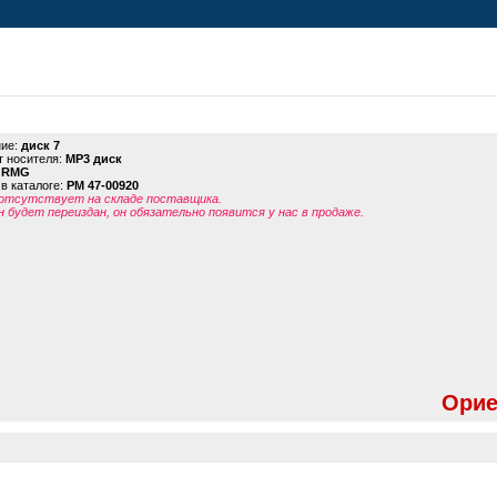
ние:
диск 7
 носителя:
MP3 диск
:
RMG
в каталоге:
PM 47-00920
отсутствует на складе поставщика.
н будет переиздан, он обязательно появится у нас в продаже.
Орие