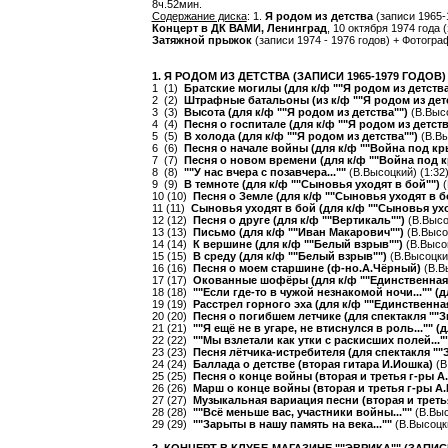
8ч.52мин.
Содержание диска
: 1.
Я родом из детства
(записи 1965-
Концерт в ДК ВАМИ, Ленинград
, 10 октября 1974 года 
Затяжной прыжок
(записи 1974 - 1976 годов)
+ Фотогра
1. Я РОДОМ ИЗ ДЕТСТВА (ЗАПИСИ 1965-1979 ГОДОВ)
1 (1)
Братские могилы (для к/ф ""Я родом из детств
2 (2)
Штрафные батальоны (из к/ф ""Я родом из дет
3 (3)
Высота (для к/ф ""Я родом из детства"")
(В.Высо
4 (4)
Песня о госпитале (для к/ф ""Я родом из детст
5 (5)
В холода (для к/ф ""Я родом из детства"")
(В.Вы
6 (6)
Песня о начале войны (для к/ф ""Война под к
7 (7)
Песня о новом времени (для к/ф ""Война под
8 (8)
""У нас вчера с позавчера...""
(В.Высоцкий) (1:32
9 (9)
В темноте (для к/ф ""Сыновья уходят в бой"")
(
10 (10)
Песня о Земле (для к/ф ""Сыновья уходят в б
11 (11)
Сыновья уходят в бой (для к/ф ""Сыновья ухо
12 (12)
Песня о друге (для к/ф ""Вертикаль"")
(В.Высо
13 (13)
Письмо (для к/ф ""Иван Макарович"")
(В.Высо
14 (14)
К вершине (для к/ф ""Белый взрыв"")
(В.Высоц
15 (15)
В среду (для к/ф ""Белый взрыв"")
(В.Высоцкий
16 (16)
Песня о моем старшине (ф-но.А.Чёрный)
(В.В
17 (17)
Окованные шофёры (для к/ф ""Единственная
18 (18)
""Если где-то в чужой незнакомой ночи..."" (
19 (19)
Расстрел горного эха (для к/ф ""Единственна
20 (20)
Песня о погибшем летчике (для спектакля ""З
21 (21)
""Я ещё не в угаре, не втиснулся в роль..."" 
22 (22)
""Мы взлетали как утки с раскисших полей..."
23 (23)
Песня лётчика-истребителя (для спектакля ""
24 (24)
Баллада о детстве (вторая гитара И.Иошка)
(В
25 (25)
Песня о конце войны (вторая и третья г-ры 
26 (26)
Марш о конце войны (вторая и третья г-ры А
27 (27)
Музыкальная вариация песни (вторая и треть
28 (28)
""Всё меньше вас, участники войны...""
(В.Выс
29 (29)
""Зарыты в нашу память на века...""
(В.Высоцки