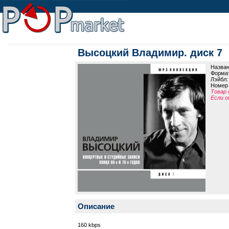
Высоцкий Владимир. диск 7
Назва
Формат
Лэйбл
Номер 
Товар 
Если о
Описание
160 kbps