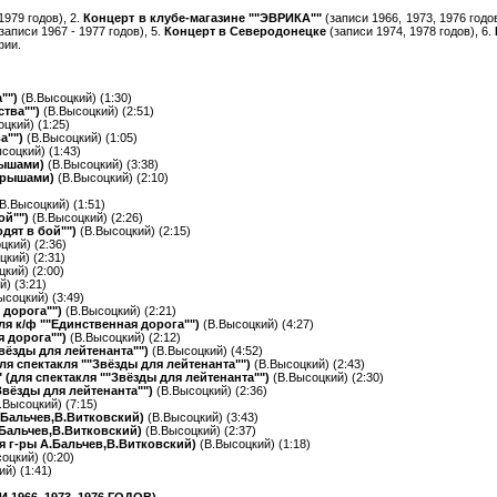
1979 годов), 2.
Концерт в клубе-магазине ""ЭВРИКА""
(записи 1966, 1973, 1976 годов
(записи 1967 - 1977 годов), 5.
Концерт в Северодонецке
(записи 1974, 1978 годов), 6.
фии.
а"")
(В.Высоцкий) (1:30)
ства"")
(В.Высоцкий) (2:51)
цкий) (1:25)
ва"")
(В.Высоцкий) (1:05)
соцкий) (1:43)
рышами)
(В.Высоцкий) (3:38)
 крышами)
(В.Высоцкий) (2:10)
)
В.Высоцкий) (1:51)
ой"")
(В.Высоцкий) (2:26)
дят в бой"")
(В.Высоцкий) (2:15)
цкий) (2:36)
цкий) (2:31)
кий) (2:00)
) (3:21)
ысоцкий) (3:49)
 дорога"")
(В.Высоцкий) (2:21)
для к/ф ""Единственная дорога"")
(В.Высоцкий) (4:27)
я дорога"")
(В.Высоцкий) (2:12)
вёзды для лейтенанта"")
(В.Высоцкий) (4:52)
(для спектакля ""Звёзды для лейтенанта"")
(В.Высоцкий) (2:43)
" (для спектакля ""Звёзды для лейтенанта"")
(В.Высоцкий) (2:30)
Звёзды для лейтенанта"")
(В.Высоцкий) (2:36)
.Высоцкий) (7:15)
А.Бальчев,В.Витковский)
(В.Высоцкий) (3:43)
.Бальчев,В.Витковский)
(В.Высоцкий) (2:37)
я г-ры А.Бальчев,В.Витковский)
(В.Высоцкий) (1:18)
оцкий) (0:20)
й) (1:41)