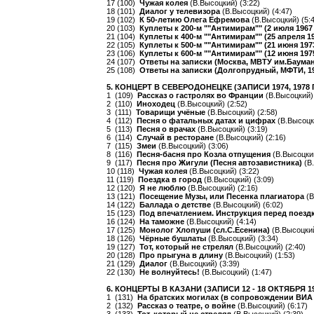
17 (100)
Чужая колея
(В.Высоцкий) (3:22)
18 (101)
Диалог у телевизора
(В.Высоцкий) (4:47)
19 (102)
К 50-летию Олега Ефремова
(В.Высоцкий) (5:4
20 (103)
Куплеты к 200-м ""Антимирам"" (2 июля 1967
21 (104)
Куплеты к 400-м ""Антимирам"" (25 апреля 1
22 (105)
Куплеты к 500-м ""Антимирам"" (21 июня 197
23 (106)
Куплеты к 600-м ""Антимирам"" (12 июня 197
24 (107)
Ответы на записки (Москва, МВТУ им.Баумана
25 (108)
Ответы на записки (Долгопрудный, МФТИ, 1
5. КОНЦЕРТ В СЕВЕРОДОНЕЦКЕ (ЗАПИСИ 1974, 1978
1 (109)
Рассказ о гастролях во Франции
(В.Высоцкий) 
2 (110)
Иноходец
(В.Высоцкий) (2:52)
3 (111)
Товарищи учёные
(В.Высоцкий) (2:58)
4 (112)
Песня о фатальных датах и цифрах
(В.Высоцк
5 (113)
Песня о врачах
(В.Высоцкий) (3:19)
6 (114)
Случай в ресторане
(В.Высоцкий) (2:16)
7 (115)
Змеи
(В.Высоцкий) (3:06)
8 (116)
Песня-басня про Козла отпущения
(В.Высоцкий
9 (117)
Песня про Жигули (Песня автозавистника)
(В
10 (118)
Чужая колея
(В.Высоцкий) (3:22)
11 (119)
Поездка в город
(В.Высоцкий) (3:09)
12 (120)
Я не люблю
(В.Высоцкий) (2:16)
13 (121)
Посещение Музы, или Песенка плагиатора
(В
14 (122)
Баллада о детстве
(В.Высоцкий) (6:02)
15 (123)
Под впечатлением. Инструкция перед поезд
16 (124)
На таможне
(В.Высоцкий) (4:14)
17 (125)
Монолог Хлопуши (сл.С.Есенина)
(В.Высоцкий
18 (126)
Чёрные бушлаты
(В.Высоцкий) (3:34)
19 (127)
Тот, который не стрелял
(В.Высоцкий) (2:40)
20 (128)
Про прыгуна в длину
(В.Высоцкий) (1:53)
21 (129)
Диалог
(В.Высоцкий) (3:39)
22 (130)
Не волнуйтесь!
(В.Высоцкий) (1:47)
6. КОНЦЕРТЫ В КАЗАНИ (ЗАПИСИ 12 - 18 ОКТЯБРЯ 1
1 (131)
На братских могилах (в сопровождении ВИА
2 (132)
Рассказ о театре, о войне
(В.Высоцкий) (6:17)