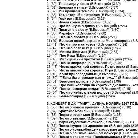
2. КОНЦЕРТ В КЛУБЕ-МАГАЗИНЕ ""ЭВРИКА"" (ЗАПИСИ 
1 (30)
Товарищи учёные
(В.Высоцкий) (3:30)
2 (31)
Баллада о гипсе
(В.Высоцкий) (3:37)
3 (32)
Мы вращаем Землю
(В.Высоцкий) (3:34)
4 (33)
Тот, который не стрелял
(В.Высоцкий) (3:24)
5 (34)
Горизонт
(В.Высоцкий) (3:28)
6 (35)
Чужая колея
(В.Высоцкий) (3:52)
7 (36)
Про прыгуна в длину
(В.Высоцкий) (2:26)
8 (37)
Прыгун в высоту
(В.Высоцкий) (3:50)
9 (38)
Марафон
(В.Высоцкий) (2:00)
10 (39)
Песня о поэтах
(В.Высоцкий) (2:21)
11 (40)
Веселая покойницкая, или Мои похорона
(В.В
12 (41)
Песня про мангустов
(В.Высоцкий) (3:14)
13 (42)
Песня о сплетнях
(В.Высоцкий) (1:56)
14 (43)
Мишка Шифман
(В.Высоцкий) (2:57)
15 (44)
Про Кука
(В.Высоцкий) (1:14)
16 (45)
Милицейский протокол
(В.Высоцкий) (3:39)
17 (46)
Песня микрофона
(В.Высоцкий) (3:46)
18 (47)
Честь шахматной короны. Подготовка
(В.Высо
19 (48)
Честь шахматной короны. Игра
(В.Высоцкий) (
20 (49)
Кони привередливые
(В.Высоцкий) (5:05)
21 (50)
""Если бы спросили вас о том...""
(В.Высоцкий)
22 (51)
Братские могилы
(В.Высоцкий) (1:06)
23 (52)
Про конькобежца на короткие дистанции, ко
24 (53)
Песня немецких солдат
(В.Высоцкий) (2:15)
25 (54)
Песня о нейтральной полосе
(В.Высоцкий) (2:0
26 (55)
Бал-маскарад
(В.Высоцкий) (1:48)
3. КОНЦЕРТ В ДК ""МИР"", ДУБНА, НОЯБРЬ 1967 ГОД
1 (56)
Песня о новом времени
(В.Высоцкий) (3:18)
2 (57)
Братские могилы
(В.Высоцкий) (1:48)
3 (58)
Песня о госпитале
(В.Высоцкий) (1:16)
4 (59)
Песня о звездах
(В.Высоцкий) (2:13)
5 (60)
Марш студентов-физиков
(В.Высоцкий) (3:11)
6 (61)
Песня студентов-археологов
(В.Высоцкий) (2:0
7 (62)
Песня о конькобежце на короткие дистанции, 
8 (63)
Песня о сентиментальном боксере
(В.Высоцкий
9 (64)
Песня о хоккеистах. Профессионалы
(В.Высоцк