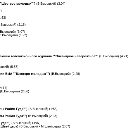
""Шестеро молодых"")
(В.Высоцкий) (3:04)
4)
:53)
.Высоцкий) (2:16)
.Высоцкий) (3:07)
В.Высоцкий) (1:22)
дакцию телевизионного журнала ""Очевидное невероятное""
(В.Высоцкий) (4:21)
цкий) (5:57)
нии ВИА ""Шестеро молодых"")
(В.Высоцкий) (2:28)
4:14)
(В.Высоцкий) (2:06)
елы Робин Гуда"")
(В.Высоцкий) (1:56)
елы Робин Гуда"")
(В.Высоцкий) (2:23)
Гуда"")
(В.Высоцкий) (4:07)
М.Швейцера)
(В.Высоцкий - М.Швейцера) (2:07)