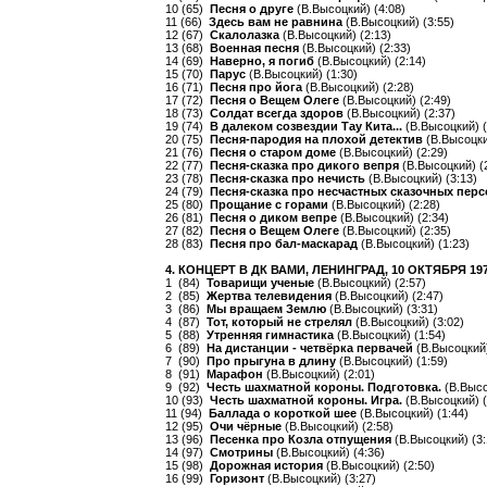
10 (65)
Песня о друге
(В.Высоцкий) (4:08)
11 (66)
Здесь вам не равнина
(В.Высоцкий) (3:55)
12 (67)
Скалолазка
(В.Высоцкий) (2:13)
13 (68)
Военная песня
(В.Высоцкий) (2:33)
14 (69)
Наверно, я погиб
(В.Высоцкий) (2:14)
15 (70)
Парус
(В.Высоцкий) (1:30)
16 (71)
Песня про йога
(В.Высоцкий) (2:28)
17 (72)
Песня о Вещем Олеге
(В.Высоцкий) (2:49)
18 (73)
Солдат всегда здоров
(В.Высоцкий) (2:37)
19 (74)
В далеком созвездии Тау Кита...
(В.Высоцкий) (
20 (75)
Песня-пародия на плохой детектив
(В.Высоцки
21 (76)
Песня о старом доме
(В.Высоцкий) (2:29)
22 (77)
Песня-сказка про дикого вепря
(В.Высоцкий) (
23 (78)
Песня-сказка про нечисть
(В.Высоцкий) (3:13)
24 (79)
Песня-сказка про несчастных сказочных пер
25 (80)
Прощание с горами
(В.Высоцкий) (2:28)
26 (81)
Песня о диком вепре
(В.Высоцкий) (2:34)
27 (82)
Песня о Вещем Олеге
(В.Высоцкий) (2:35)
28 (83)
Песня про бал-маскарад
(В.Высоцкий) (1:23)
4. КОНЦЕРТ В ДК ВАМИ, ЛЕНИНГРАД, 10 ОКТЯБРЯ 197
1 (84)
Товарищи ученые
(В.Высоцкий) (2:57)
2 (85)
Жертва телевидения
(В.Высоцкий) (2:47)
3 (86)
Мы вращаем Землю
(В.Высоцкий) (3:31)
4 (87)
Тот, который не стрелял
(В.Высоцкий) (3:02)
5 (88)
Утренняя гимнастика
(В.Высоцкий) (1:54)
6 (89)
На дистанции - четвёрка первачей
(В.Высоцкий)
7 (90)
Про прыгуна в длину
(В.Высоцкий) (1:59)
8 (91)
Марафон
(В.Высоцкий) (2:01)
9 (92)
Честь шахматной короны. Подготовка.
(В.Высо
10 (93)
Честь шахматной короны. Игра.
(В.Высоцкий) (
11 (94)
Баллада о короткой шее
(В.Высоцкий) (1:44)
12 (95)
Очи чёрные
(В.Высоцкий) (2:58)
13 (96)
Песенка про Козла отпущения
(В.Высоцкий) (3:
14 (97)
Смотрины
(В.Высоцкий) (4:36)
15 (98)
Дорожная история
(В.Высоцкий) (2:50)
16 (99)
Горизонт
(В.Высоцкий) (3:27)