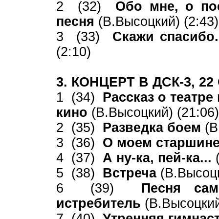
2 (32)
Обо мне, о по
песня
(В.Высоцкий) (2:43)
3 (33)
Скажи спасибо
(2:10)
3. КОНЦЕРТ В ДСК-3, 2
1 (34)
Рассказ о театре 
кино
(В.Высоцкий) (21:06)
2 (35)
Разведка боем
(В
3 (36)
О моем старшин
4 (37)
А ну-ка, пей-ка...
5 (38)
Встреча
(В.Высоцк
6 (39)
Песня сам
истребитель
(В.Высоцкий
7 (40)
Утренняя гимнас