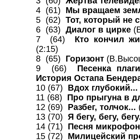
3 (60)
Жертва телевид
4 (61)
Мы вращаем зе
5 (62)
Тот, который не 
6 (63)
Диалог в цирке
(
7 (64)
Кто кончил жи
(2:15)
8 (65)
Горизонт
(В.Высоц
9 (66)
Песенка плаг
История Остапа Бендер
10 (67)
Вдох глубокий..
11 (68)
Про прыгуна в 
12 (69)
Разбег, толчок...
13 (70)
Я бегу, бегу, бегу
14 (71)
Песня микрофо
15 (72)
Милицейский пр