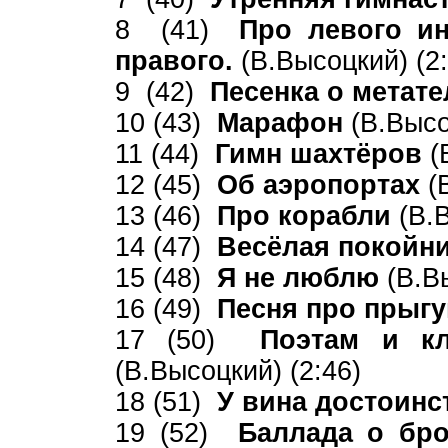
8 (41)
Про левого ин
правого.
(В.Высоцкий) (2
9 (42)
Песенка о метат
10 (43)
Марафон
(В.Высо
11 (44)
Гимн шахтёров
(
12 (45)
Об аэропортах
(
13 (46)
Про корабли
(В.
14 (47)
Весёлая покойн
15 (48)
Я не люблю
(В.В
16 (49)
Песня про прыг
17 (50)
Поэтам и к
(В.Высоцкий) (2:46)
18 (51)
У вина достоинст
19 (52)
Баллада о бр