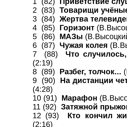
1 (82)
Приветствие сл
2 (83)
Товарищи учёные
3 (84)
Жертва телевид
4 (85)
Горизонт
(В.Высоц
5 (86)
МАЗы
(В.Высоцкий
6 (87)
Чужая колея
(В.В
7 (88)
Что случилось,
(2:19)
8 (89)
Разбег, толчок...
9 (90)
На дистанции чет
(4:28)
10 (91)
Марафон
(В.Высо
11 (92)
Затяжной прыж
12 (93)
Кто кончил жи
(2:16)