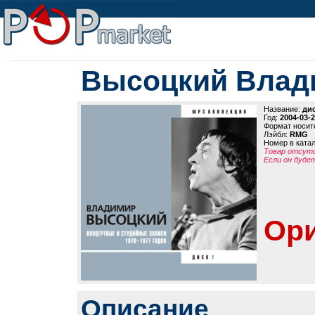
Высоцкий Влади
Название:
дис
Год:
2004-03-
Формат носит
Лэйбл:
RMG
Номер в ката
Товар отсутс
Если он будет
Ори
Описание