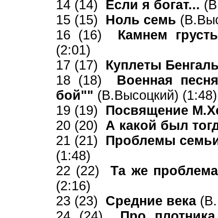
14 (14)
Если я богат...
(В
15 (15)
Ноль семь
(В.Выс
16 (16)
Камнем грусть
(2:01)
17 (17)
Куплеты Бенгал
18 (18)
Военная песн
бой""
(В.Высоцкий) (1:48)
19 (19)
Посвящение М.Х
20 (20)
А какой был тог
21 (21)
Проблемы семьи
(1:48)
22 (22)
Та же проблем
(2:16)
23 (23)
Средние века
(В
24 (24)
Про плотник