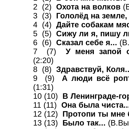
2 (2)
Охота на волков
(
3 (3)
Гололёд на земле,
4 (4)
Дайте собакам мяс
5 (5)
Сижу ли я, пишу ли
6 (6)
Сказал себе я...
(В
7 (7)
У меня запой о
(2:20)
8 (8)
Здравствуй, Коля.
9 (9)
А люди всё роп
(1:31)
10 (10)
В Ленинграде-го
11 (11)
Она была чиста..
12 (12)
Протопи ты мне 
13 (13)
Было так...
(В.Вы