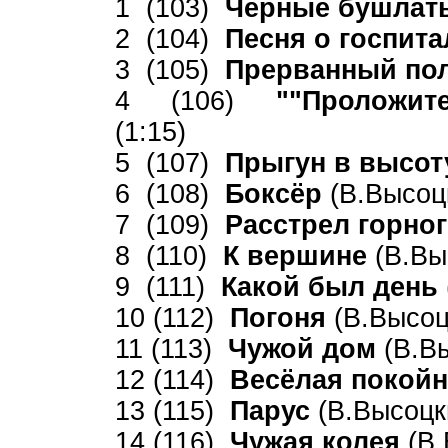
1 (103)
Чёрные бушла
2 (104)
Песня о госпит
3 (105)
Прерванный по
4 (106)
""Проложите
(1:15)
5 (107)
Прыгун в высо
6 (108)
Боксёр
(В.Высоцк
7 (109)
Расстрел горно
8 (110)
К вершине
(В.Вы
9 (111)
Какой был день
10 (112)
Погоня
(В.Высоц
11 (113)
Чужой дом
(В.В
12 (114)
Весёлая покой
13 (115)
Парус
(В.Высоцки
14 (116)
Чужая колея
(В.