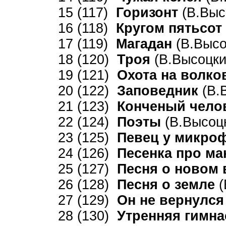
15 (117)
Горизонт
(В.Выс
16 (118)
Кругом пятьсот
17 (119)
Магадан
(В.Высо
18 (120)
Троя
(В.Высоцки
19 (121)
Охота на волк
20 (122)
Заповедник
(В.
21 (123)
Конченый чело
22 (124)
Поэты
(В.Высоцк
23 (125)
Певец у микро
24 (126)
Песенка про ма
25 (127)
Песня о новом
26 (128)
Песня о земле
(
27 (129)
Он не вернулся
28 (130)
Утренняя гимн