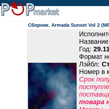
Сборник. Armada Sunset Vol 2 (M
Исполнит
Название
Год:
29.1
Формат н
Лэйбл:
С
Номер в 
Срок пол
поступле
поставщ
товара 