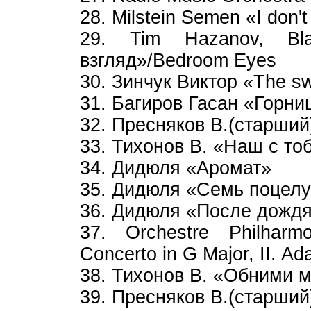
28. Milstein Semen «I don't
29. Tim Hazanov, Bl
взгляд»/Bedroom Eyes
30. Зинчук Виктор «The s
31. Багиров Гасан «Горни
32. Пресняков В.(старший
33. Тихонов В. «Наш с то
34. Дидюля «Аромат»
35. Дидюля «Семь поцел
36. Дидюля «После дожд
37. Orchestre Philharm
Concerto in G Major, II. Ad
38. Тихонов В. «Обними 
39. Пресняков В.(старший