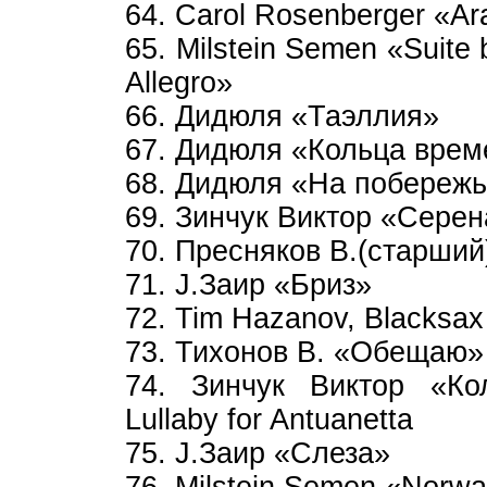
64. Carol Rosenberger «A
65. Milstein Semen «Suite 
Allegro»
66. Дидюля «Таэллия»
67. Дидюля «Кольца врем
68. Дидюля «На побереж
69. Зинчук Виктор «Серен
70. Пресняков В.(старши
71. J.Заир «Бриз»
72. Tim Hazanov, Blacksax 
73. Тихонов В. «Обещаю» 
74. Зинчук Виктор «Ко
Lullaby for Antuanetta
75. J.Заир «Слеза»