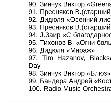
90. Зинчук Виктор «Green
91. Пресняков В.(старший
92. Дидюля «Осенний лис
93. Пресняков В.(старший
94. J.Заир «С благодарно
95. Тихонов В. «Огни больш
96. Дидюля «Мираж»
97. Tim Hazanov, Black
Day
98. Зинчук Виктор «Блюз» 
99. Бандера Андрей «Кос
100. Radio Music Orchest