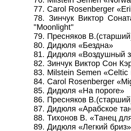
76. Milstein Semen «Norwa
77. Carol Rosenberger «E
78. Зинчук Виктор Сона
"Moonlight"
79. Пресняков В.(старший
80. Дидюля «Бездна»
81. Дидюля «Воздушный 
82. Зинчук Виктор Сон Кэ
83. Milstein Semen «Celtic
84. Carol Rosenberger «M
85. Дидюля «На пороге»
86. Пресняков В.(старший)
87. Дидюля «Арабское та
88. Тихонов В. «Танец для
89. Дидюля «Легкий бриз»