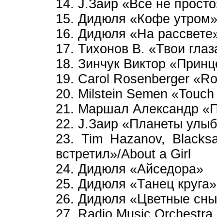
14. J.Заир «Все не просто
15. Дидюля «Кофе утром
16. Дидюля «На рассвете
17. Тихонов В. «Твои глаза
18. Зинчук Виктор «Принц
19. Carol Rosenberger «Ro
20. Milstein Semen «Touch
21. Маршал Александр «
22. J.Заир «Планеты улы
23. Tim Hazanov, Black
встретил»/About a Girl
24. Дидюля «Айседора»
25. Дидюля «Танец круга»
26. Дидюля «Цветные сн
27. Radio Music Orchestra