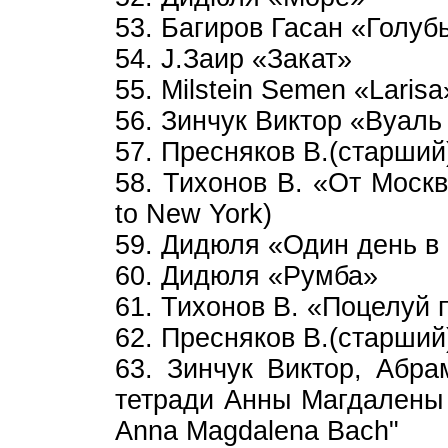
53. Багиров Гасан «Голуб
54. J.Заир «Закат»
55. Milstein Semen «Larisa
56. Зинчук Виктор «Вуал
57. Пресняков В.(старший)
58. Тихонов В. «От Моск
to New York)
59. Дидюля «Один день в
60. Дидюля «Румба»
61. Тихонов В. «Поцелуй п
62. Пресняков В.(старший
63. Зинчук Виктор, Абра
тетради Анны Магдалены Б
Anna Magdalena Bach"