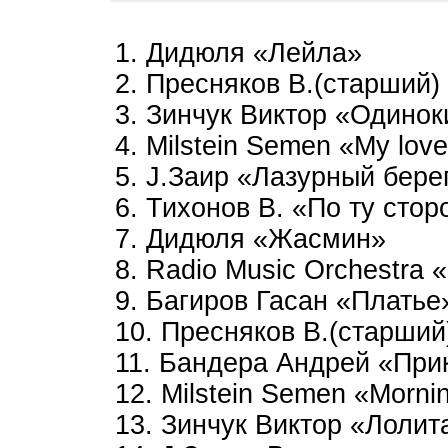
1. Дидюля «Лейла»
2. Пресняков В.(старший)
3. Зинчук Виктор «Одинок
4. Milstein Semen «My lov
5. J.Заир «Лазурный бере
6. Тихонов В. «По ту сторо
7. Дидюля «Жасмин»
8. Radio Music Orchestra 
9. Багиров Гасан «Платье
10. Пресняков В.(старший
11. Бандера Андрей «При
12. Milstein Semen «Morni
13. Зинчук Виктор «Лолита»