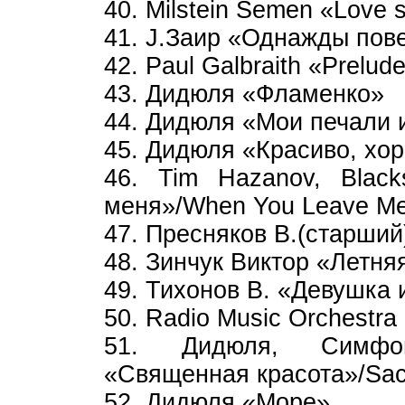
40. Milstein Semen «Love 
41. J.Заир «Однажды пов
42. Paul Galbraith «Prelude
43. Дидюля «Фламенко»
44. Дидюля «Мои печали 
45. Дидюля «Красиво, хо
46. Tim Hazanov, Blac
меня»/When You Leave M
47. Пресняков В.(старший) 
48. Зинчук Виктор «Летня
49. Тихонов В. «Девушка из
50. Radio Music Orchestr
51. Дидюля, Симфони
«Священная красота»/Sac
52. Дидюля «Море»