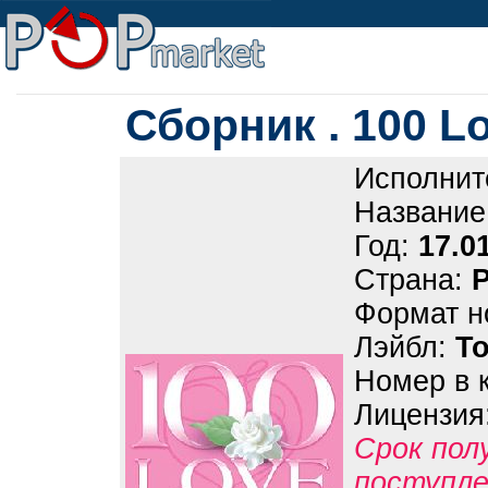
Сборник . 100 L
Исполнит
Название
Год:
17.0
Страна:
Формат н
Лэйбл:
Т
Номер в 
Лицензия
Срок пол
поступле