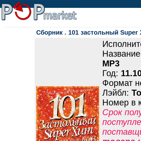
Сборник . 101 застольный Super
Исполнит
Название
MP3
Год:
11.1
Формат н
Лэйбл:
Т
Номер в 
Срок пол
поступле
поставщ