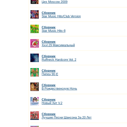
Цех Moscow 2009
Сборник
Star Music Hits/Club Version
Сборник
Star Music Hits-8
Сборник
Xxxl 29 Максимальный
Сборник
Ruffneck Hardcore Vol. 2
Сборник
Пипец 90-Е
Сборник
В Рождественскую Ночь
Сборник
Новый Хит V.2
Сборник
Лучшие Песни Шансона За 20 Лет