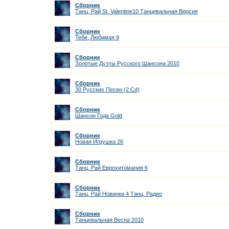
Сборник
Танц. Рай St. Valentine10 Танцевальная Версия
Сборник
Тебе, Любимая 9
Сборник
Золотые Дуэты Русского Шансона 2010
Сборник
30 Русских Песен (2 Cd)
Сборник
Шансон Года Gold
Сборник
Новая Игрушка 26
Сборник
Танц. Рай Еврохитомания 6
Сборник
Танц. Рай Новинки 4 Танц. Радио
Сборник
Танцевальная Весна 2010