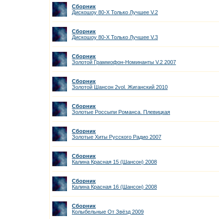
Сборник
Дискошоу 80-Х Только Лучшее V.2
Сборник
Дискошоу 80-Х Только Лучшее V.3
Сборник
Золотой Граммофон-Номинанты V.2 2007
Сборник
Золотой Шансон 2vol. Жиганский 2010
Сборник
Золотые Россыпи Романса. Плевицкая
Сборник
Золотые Хиты Русского Радио 2007
Сборник
Калина Красная 15 (Шансон) 2008
Сборник
Калина Красная 16 (Шансон) 2008
Сборник
Колыбельные От Звёзд 2009