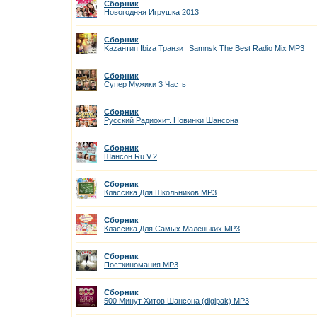
Сборник
Новогодняя Игрушка 2013
Сборник
Kazaнтип Ibiza Транзит Samnsk The Best Radio Mix MP3
Сборник
Супер Мужики 3 Часть
Сборник
Русский Радиохит. Новинки Шансона
Сборник
Шансон.Ru V.2
Сборник
Классика Для Школьников MP3
Сборник
Классика Для Самых Маленьких MP3
Сборник
Посткиномания MP3
Сборник
500 Минут Хитов Шансона (digipak) MP3