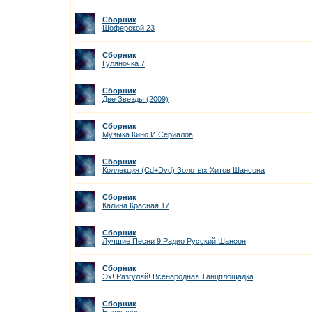
Сборник
Шоферской 23
Сборник
Гуляночка 7
Сборник
Две Звезды (2009)
Сборник
Музыка Кино И Сериалов
Сборник
Коллекция (Cd+Dvd) Золотых Хитов Шансона
Сборник
Калина Красная 17
Сборник
Лучшие Песни 9 Радио Русский Шансон
Сборник
Эх! Разгуляй! Всенародная Танцплощадка
Сборник