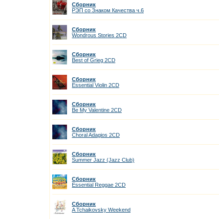
Сборник
РЭП со Знаком Качества ч.6
Сборник
Wondrous Stories 2CD
Сборник
Best of Grieg 2CD
Сборник
Essential Violin 2CD
Сборник
Be My Valentine 2CD
Сборник
Choral Adagios 2CD
Сборник
Summer Jazz (Jazz Club)
Сборник
Essential Reggae 2CD
Сборник
A Tchaikovsky Weekend