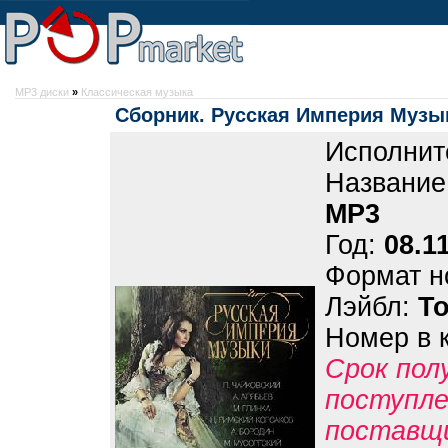
MP3 диски
»
Классическая музыка
Сборник. Русская Империя Музы
Исполнит
Название
MP3
Год:
08.1
Формат н
Лэйбл:
Т
Номер в 
Срок пол
поступле
поставщ