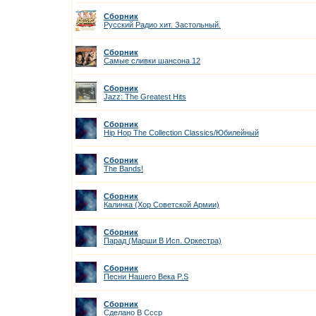
Сборник
Русский Радио хит. Застольный.
Сборник
Самые сливки шансона 12
Сборник
Jazz: The Greatest Hits
Сборник
Hip Hop The Collection Classics/Юбилейный
Сборник
The Bands!
Сборник
Калинка (Хор Советской Армии)
Сборник
Парад (Марши В Исп. Оркестра)
Сборник
Песни Нашего Века P.S
Сборник
Сделано В Ссср