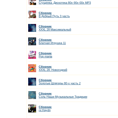
Сгущенка. Дискотека 80х-90х-00х MP3
Сборник
В Добрый Путь 3 часть
Сборник
XXXL 28 Максимальный
Сборник
Блатная Игрушка 11
Сборник
Pop mania
Сборник
XXXL 28. Новогодний
Сборник
Золотые Шлягеры 80-х часть 2
Сборник
Соль-Наши Музыкальные Традиции
Сборник
re:Haydn