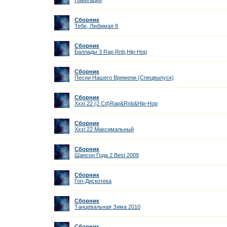
Навигация
Сборник
Тебе, Любимая 8
Сборник
Баллады 3 Rap,Rnb,Hip-Hop
Сборник
Песни Нашего Времени (Спецвыпуск)
Сборник
Xxxl 22 (2 Cd)Rap&Rnb&Hip-Hop
Сборник
Xxxl 22 Максимальный
Сборник
Шансон Года 2 Best 2009
Сборник
Гоп-Дискотека
Сборник
Танцевальная Зима 2010
Сборник