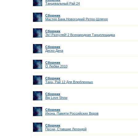
Танцевальный Рай 24
Сборник
Мастер Банк.Новогодний Ретро-Шлягер
Сборник
Эх! Разгуляй! 2 Всенародная Танцплощадка
Сборник
Диско Дача
Сборник
О Любви 2010
Сборник
Танц. Рай 12 Для Влюбленных
Сборник
Big Love Show
Сборник
Икона. Памяти Российских Воров
Сборник
Песни, Ставшие Легендой