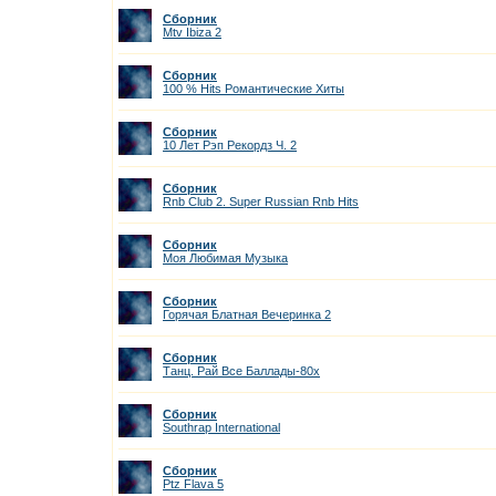
Сборник
Mtv Ibiza 2
Сборник
100 % Hits Романтические Хиты
Сборник
10 Лет Рэп Рекордз Ч. 2
Сборник
Rnb Club 2. Super Russian Rnb Hits
Сборник
Моя Любимая Музыка
Сборник
Горячая Блатная Вечеринка 2
Сборник
Танц. Рай Все Баллады-80х
Сборник
Southrap International
Сборник
Ptz Flava 5