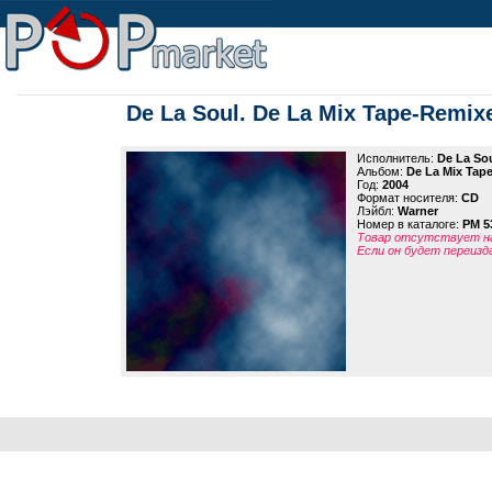
De La Soul. De La Mix Tape-Remixe
Исполнитель:
De La So
Альбом:
De La Mix Tape
Год:
2004
Формат носителя:
CD
Лэйбл:
Warner
Номер в каталоге:
PM 5
Товар отсутствует на
Если он будет переизд