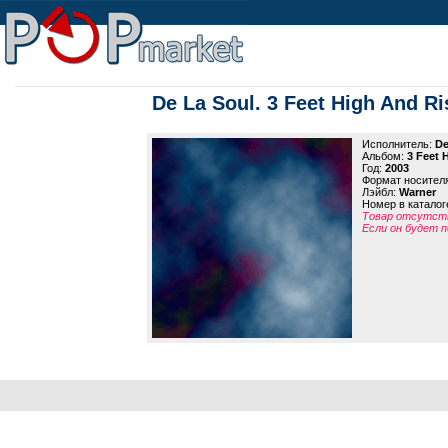
De La Soul. 3 Feet High And Ri
Исполнитель:
De
Альбом:
3 Feet 
Год:
2003
Формат носител
Лэйбл:
Warner
Номер в каталог
Товар отсутств
Если он будет п