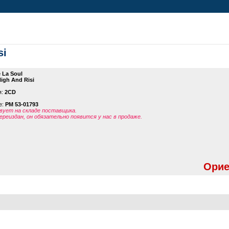
si
 La Soul
High And Risi
я:
2CD
е:
PM 53-01793
ует на складе поставщика.
ереиздан, он обязательно появится у нас в продаже.
Орие