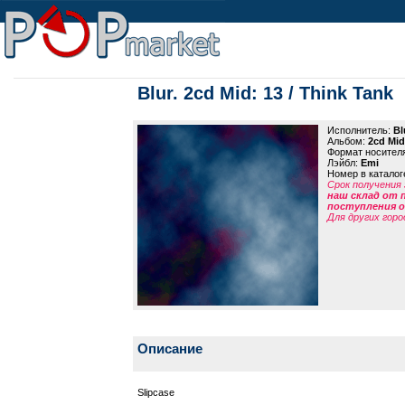
Blur. 2cd Mid: 13 / Think Tank
Исполнитель:
Bl
Альбом:
2cd Mid
Формат носител
Лэйбл:
Emi
Номер в каталог
Срок получения 
наш склад от 
поступления от
Для других горо
Описание
Slipcase