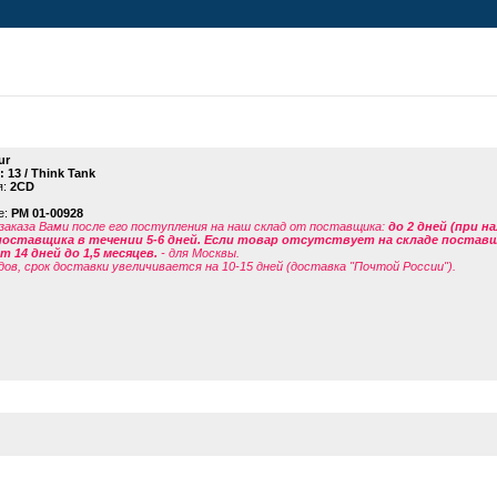
ur
: 13 / Think Tank
я:
2CD
е:
PM 01-00928
заказа Вами после его поступления на наш склад от поставщика
:
до 2 дней (при н
поставщика в течении 5-6 дней. Если товар отсутствует на складе поставщи
 14 дней до 1,5 месяцев.
- для Москвы.
дов, срок доставки увеличивается на 10-15 дней (доставка "Почтой России").