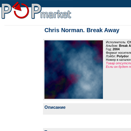
Chris Norman. Break Away
Исполнитель:
Ch
Альбом:
Break 
Год:
2004
Формат носител
Лэйбл:
Polydor
Номер в каталог
Товар отсутств
Если он будет п
Описание