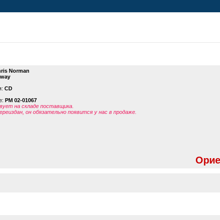
ris Norman
Away
я:
CD
е:
PM 02-01067
ует на складе поставщика.
ереиздан, он обязательно появится у нас в продаже.
Орие