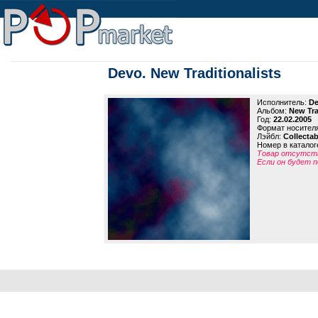
Devo. New Traditionalists
Исполнитель:
De
Альбом:
New Tra
Год:
22.02.2005
Формат носител
Лэйбл:
Collectab
Номер в каталог
Товар отсутств
Если он будет п