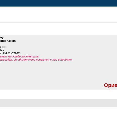
vo
ditionalists
я:
CD
les
е:
PM 51-02907
ует на складе поставщика.
ереиздан, он обязательно появится у нас в продаже.
Орие