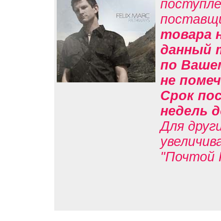
поступле
поставщ
товара н
данный 
по Вашем
не помеч
Срок пос
недель д
Для друг
увеличив
"Почтой 