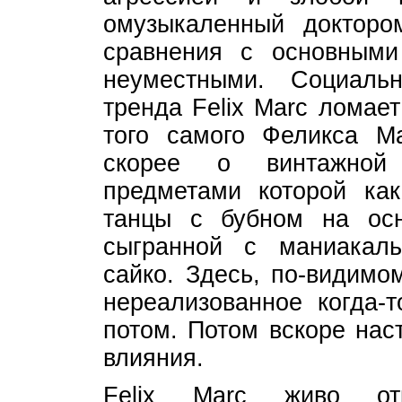
омузыкаленный докторо
сравнения с основными
неуместными. Социаль
тренда Felix Marc ломае
того самого Феликса М
скорее о винтажной
предметами которой ка
танцы с бубном на осн
сыгранной с маниакал
сайко. Здесь, по-видимо
нереализованное когда-т
потом. Потом вскоре нас
влияния.
Felix Marc живо отк