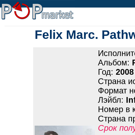
Felix Marc. Path
Исполнит
Альбом:
Год:
2008
Страна и
Формат н
Лэйбл:
In
Номер в 
Страна п
Срок пол