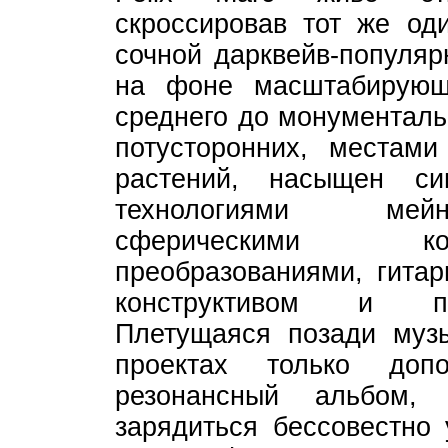
скроссировав тот же од
сочной дарквейв-популяр
на фоне масштабирующ
среднего до монументаль
потусторонних, местам
растений, насыщен си
технологиями мейн
сферическими ко
преобразованиями, гита
конструктивом и пу
Плетущаяся позади музы
проектах только доп
резонансный альбом,
зарядиться бессовестно