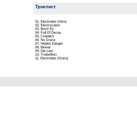
Трэклист
01. Electrodes (Intro)
02. Electrocution
03. Brich' Es
04. Full Of Decay
05. Crawlers
06. No Grace
07. Hidden Danger
08. Biowar
09. Die Last
10. Treibeffect
11. Electrodes (Outro)