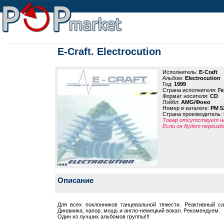
E-Craft. Electrocution
Исполнитель:
E-Craft
Альбом:
Electrocution
Год:
1999
Страна исполнителя:
Г
Формат носителя:
CD
Лэйбл:
AMG/Фоно
Номер в каталоге:
PM 5
Страна производитель:
Товар отсутствует на
Если он будет переизд
Описание
Для всех поклонников танцевальной тяжести. Реактивный са
Динамика, напор, мощь и англо-немецкий вокал. Рекомендуем.
Один из лучших альбомов группы!!!