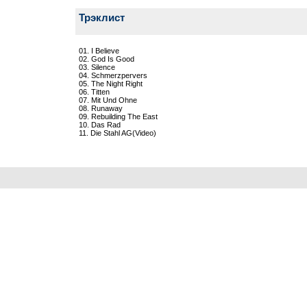
Трэклист
01. I Believe
02. God Is Good
03. Silence
04. Schmerzpervers
05. The Night Right
06. Titten
07. Mit Und Ohne
08. Runaway
09. Rebuilding The East
10. Das Rad
11. Die Stahl AG(Video)