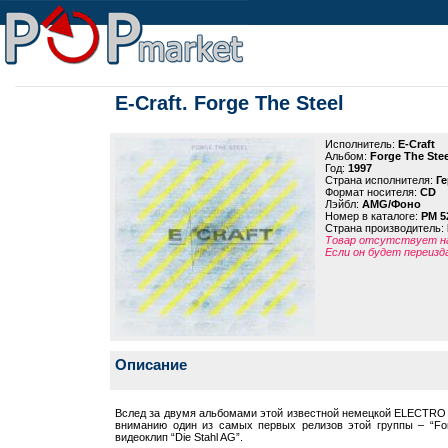
E-Craft. Forge The Steel
Исполнитель:
E-Craft
Альбом:
Forge The Stee
Год:
1997
Страна исполнителя:
Г
Формат носителя:
CD
Лэйбл:
AMG/Фоно
Номер в каталоге:
PM 5
Страна производитель:
Товар отсутствует на
Если он будет переизд
Описание
Вслед за двумя альбомами этой известной немецкой ELECTR
вниманию один из самых первых релизов этой группы – “For
видеоклип “Die Stahl AG”.