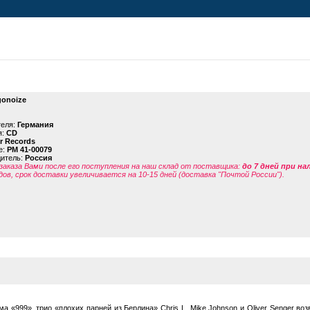
onoize
теля:
Германия
я:
CD
or Records
е:
PM 41-00079
дитель:
Россия
заказа Вами после его поступления на наш склад от поставщика
:
до 7 дней при н
дов, срок доставки увеличивается на 10-15 дней (доставка "Почтой России").
 «999», трио «плохих парней из Берлина» Chris L, Mike Johnson и Oliver Senger во