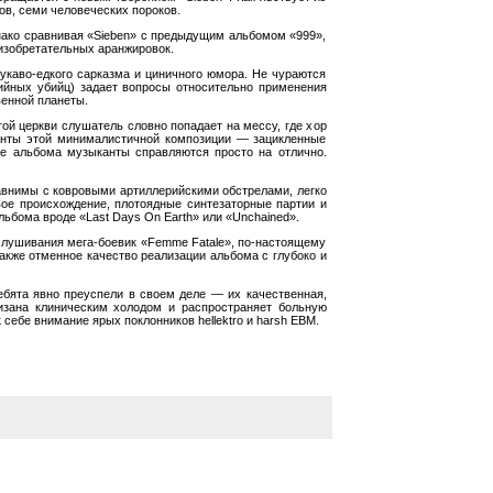
в, семи человеческих пороков.
нако сравнивая «Sieben» с предыдущим альбомом «999»,
 изобретательных аранжировок.
каво-едкого сарказма и циничного юмора. Не чураются
ийных убийц) задает вопросы относительно применения
венной планеты.
той церкви слушатель словно попадает на мессу, где хор
менты этой минималистичной композиции — зацикленные
те альбома музыканты справляются просто на отлично.
авнимы с ковровыми артиллерийскими обстрелами, легко
е происхождение, плотоядные синтезаторные партии и
бома вроде «Last Days On Earth» или «Unchained».
слушивания мега-боевик «Femme Fatale», по-настоящему
акже отменное качество реализации альбома с глубоко и
бята явно преуспели в своем деле — их качественная,
изана клиническим холодом и распространяет больную
 себе внимание ярых поклонников hellektro и harsh ЕВМ.