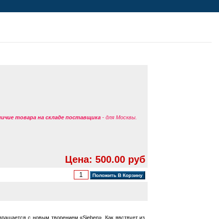
аличие товара на складе поставщика
- для Москвы.
Цена: 500.00 руб
звращается с новым творением «Sieben». Как явствует из