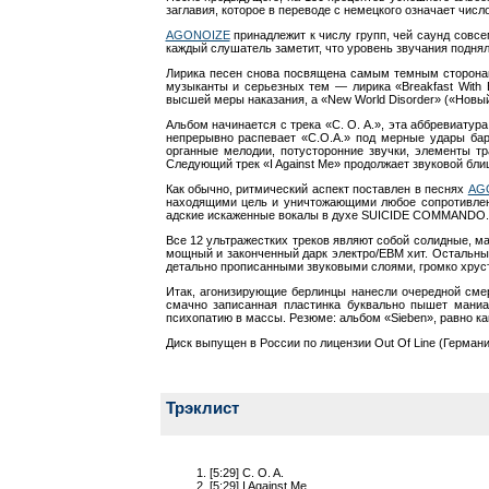
заглавия, которое в переводе с немецкого означает числ
AGONOIZE
принадлежит к числу групп, чей саунд совс
каждый слушатель заметит, что уровень звучания подня
Лирика песен снова посвящена самым темным сторонам
музыканты и серьезных тем — лирика «Breakfast With
высшей меры наказания, а «New World Disorder» («Новы
Альбом начинается с трека «C. O. A.», эта аббревиатур
непрерывно распевает «C.O.A.» под мерные удары бар
органные мелодии, потусторонние звучки, элементы т
Следующий трек «I Against Me» продолжает звуковой блиц
Как обычно, ритмический аспект поставлен в песнях
AG
находящими цель и уничтожающими любое сопротивлен
адские искаженные вокалы в духе SUICIDE COMMANDO. К
Все 12 ультражестких треков являют собой солидные, 
мощный и законченный дарк электро/ЕВМ хит. Остальные
детально прописанными звуковыми слоями, громко хрус
Итак, агонизирующие берлинцы нанесли очередной сме
смачно записанная пластинка буквально пышет маниа
психопатию в массы. Резюме: альбом «Sieben», равно ка
Диск выпущен в России по лицензии Out Of Line (Германи
Трэклист
[5:29] C. O. A.
[5:29] I Against Me