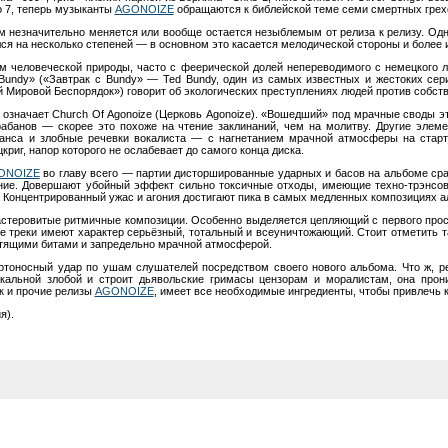
о 7, теперь музыканты
AGONOIZE
обращаются к библейской теме семи смертных грехо
ем незначительно меняется или вообще остается незыблемым от релиза к релизу. Од
лся на несколько степеней — в основном это касается мелодической стороны и более
 человеческой природы, часто с феерической долей непереводимого с немецкого лу
 Bundy» («Завтрак с Bundy» — Ted Bundy, один из самых известных и жестоких сер
й Мировой Беспорядок») говорит об экологических преступлениях людей против собст
а означает Church Of Agonoize (Церковь Agonoize). «Вошедший» под мрачные своды э
абанов — скорее это похоже на чтение заклинаний, чем на молитву. Другие эле
ранса и злобные речевки вокалиста — с нагнетанием мрачной атмосферы на стар
криг, напор которого не ослабевает до самого конца диска.
ONOIZE
во главу всего — партии дисторшированные ударных и басов на альбоме ср
ие. Довершают убойный эффект сильно токсичные отходы, имеющие техно-трэнсово
онцентрированный ужас и агония достигают пика в самых медленных композициях аль
мастеровитые ритмичные композиции. Особенно выделяется цепляющий с первого про
 треки имеют характер серьёзный, тотальный и всеуничтожающий. Стоит отметить т
тящими битами и запредельно мрачной атмосферой.
ртоносный удар по ушам слушателей посредством своего нового альбома. Что ж, ре
кальной злобой и строит дьявольские гримасы цензорам и моралистам, она прон
к и прочие релизы
AGONOIZE
, имеет все необходимые ингредиенты, чтобы привлечь к
я).