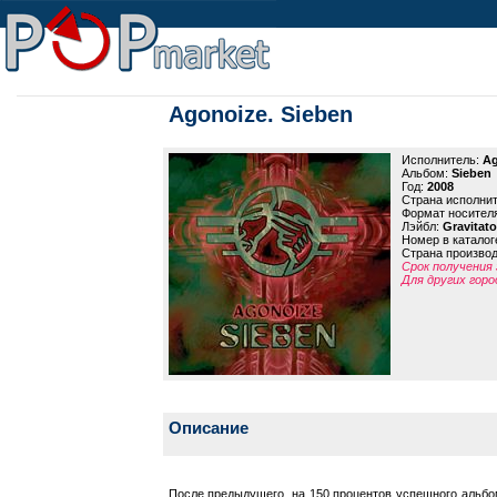
Agonoize. Sieben
Исполнитель:
Ag
Альбом:
Sieben
Год:
2008
Страна исполни
Формат носител
Лэйбл:
Gravitat
Номер в каталог
Страна произво
Срок получения 
Для других горо
Описание
После предыдущего, на 150 процентов успешного альбома