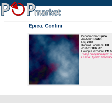
Epica. Confini
Исполнитель:
Epica
Альбом:
Confini
Год:
2008
Формат носителя:
CD
Лэйбл:
PICK UP
Номер в каталоге:
PM 5
Товар отсутствует на
Если он будет переизд