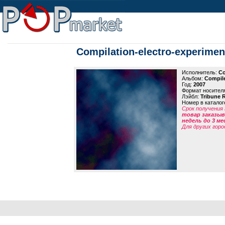
Compilation-electro-experimen
Исполнитель:
Co
Альбом:
Compile
Год:
2007
Формат носител
Лэйбл:
Tribune 
Номер в каталог
Срок получения 
товар заказыва
недель до 3 ме
Для других горо