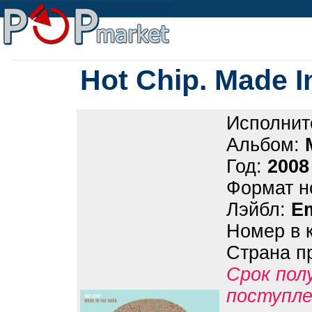
Hot Chip. Made I
Исполнит
Альбом:
Год:
2008
Формат н
Лэйбл:
E
Номер в 
Страна п
Срок пол
поступле