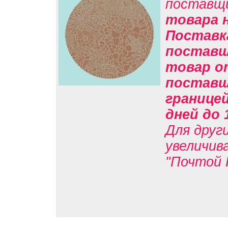
поставщ
товара н
Поставк
поставщи
товар о
поставщи
границе
дней до 
Для друг
увеличив
"Почтой 