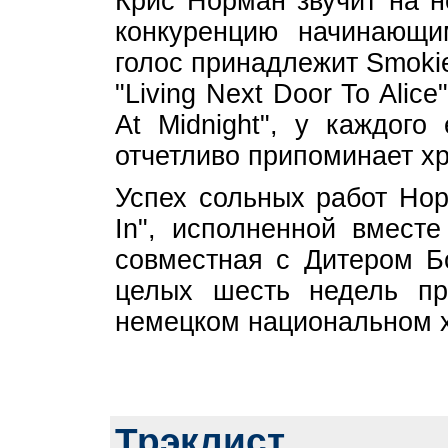
Крис Норман звучит на н
конкуренцию начинающи
голос принадлежит Smoki
"Living Next Door To Alice"
At Midnight", у каждого
отчетливо припоминает х
Успех сольных работ Нор
In", исполненной вмест
совместная с Дитером Бо
целых шесть недель п
немецком национальном х
Трэклист