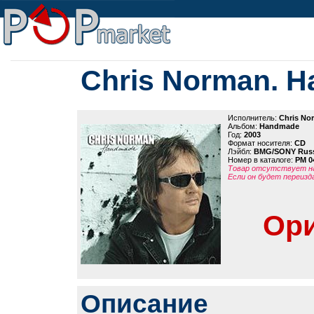
Chris Norman. 
Исполнитель:
Chris No
Альбом:
Handmade
Год:
2003
Формат носителя:
CD
Лэйбл:
BMG/SONY Russ
Номер в каталоге:
PM 0
Товар отсутствует на
Если он будет переизд
Ори
Описание