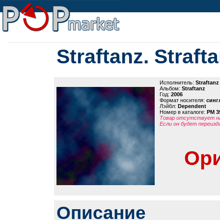
Straftanz. Straft
Исполнитель:
Straftanz
Альбом:
Straftanz
Год:
2006
Формат носителя:
синг
Лэйбл:
Dependent
Номер в каталоге:
PM 3
Товар отсутствует на
Если он будет переизд
Ори
Описание