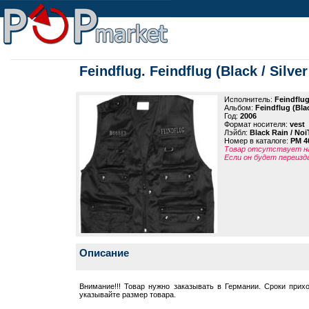
Feindflug. Feindflug (Black / Silve
Исполнитель:
Feindflu
Альбом:
Feindflug (Bla
Год:
2006
Формат носителя:
vest
Лэйбл:
Black Rain / Noi
Номер в каталоге:
PM 4
Товар отсутствует на
Если он будет переизд
Описание
Внимание!!! Товар нужно заказывать в Германии. Сроки прих
указывайте размер товара.