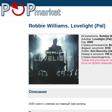
Robbie Williams. Lovelight (Pal)
Исполнитель:
Robbie W
Альбом:
Lovelight (Pal)
Год:
2006
Страна исполнителя:
В
Формат носителя:
DVD
Лэйбл:
Emi Records (U
Номер в каталоге:
PM 1
Страна производитель:
Товар отсутствует на
Если он будет переизд
Описание
DVD-сингл с клипом на главный трек релиза.