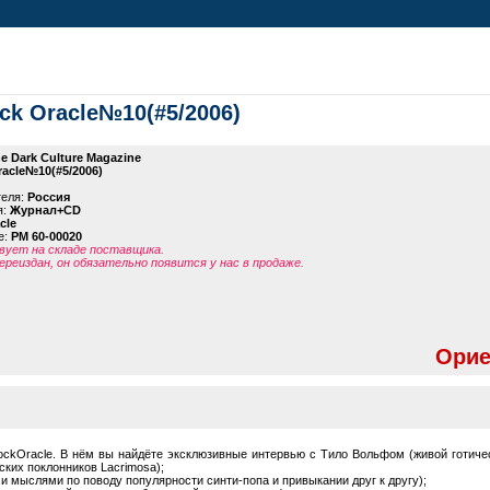
ock Oracle№10(#5/2006)
e Dark Culture Magazine
acle№10(#5/2006)
теля:
Россия
я:
Журнал+CD
cle
е:
PM 60-00020
ует на складе поставщика.
ереиздан, он обязательно появится у нас в продаже.
Орие
ockOracle. В нём вы найдёте эксклюзивные интервью с Тило Вольфом (живой готиче
ких поклонников Lacrimosa);
и мыслями по поводу популярности синти-попа и привыкании друг к другу);