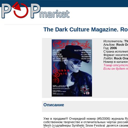
The Dark Culture Magazine. R
Исполнитель:
Th
Альбом:
Rock Or
Год:
2006
Страна исполни
Формат носител
Лэйбл:
Rock Ora
Номер в каталог
Товар отсутств
Если он будет п
Описание
Уже в продаже!!! Очередной номер (#5/2006) журнала R
собственном творчестве и отличительных чертах российс
Mesh (хэдлайнеры Synthetic Snow Festival делятся своим