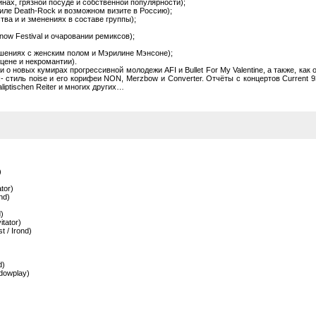
нах, грязной посуде и собственной популярности);
тиле Death-Rock и возможном визите в Россию);
тва и и зменениях в составе группы);
now Festival и очаровании ремиксов);
ошениях с женским полом и Мэрилине Мэнсоне);
цене и некромантии).
о новых кумирах прогрессивной молодежи AFI и Bullet For My Valentine, а также, как 
- стиль noise и его корифеи NON, Merzbow и Converter. Отчёты с концертов Current 
liptischen Reiter и многих других…
)
tor)
nd)
)
itator)
 / Irond)
d)
dowplay)