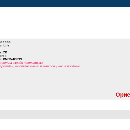
adonna
n Life
я:
CD
ords
е:
PM 35-00333
ует на складе поставщика.
ереиздан, он обязательно появится у нас в продаже.
Орие