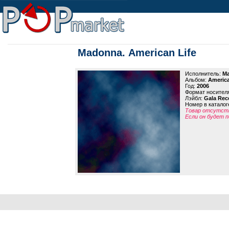
Madonna. American Life
Исполнитель:
M
Альбом:
America
Год:
2006
Формат носител
Лэйбл:
Gala Rec
Номер в каталог
Товар отсутств
Если он будет п