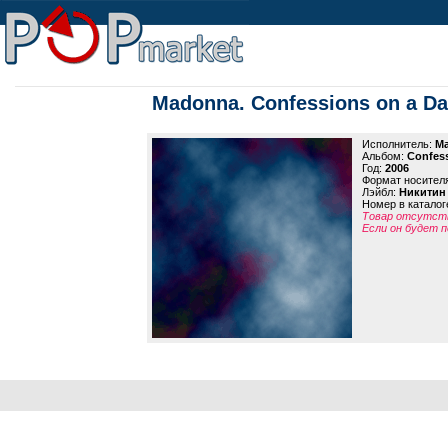
Madonna. Confessions on a Da
Исполнитель:
M
Альбом:
Confess
Год:
2006
Формат носител
Лэйбл:
Никитин
Номер в каталог
Товар отсутств
Если он будет п