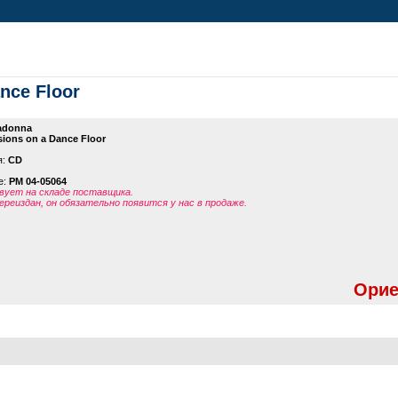
nce Floor
adonna
ions on a Dance Floor
я:
CD
е:
PM 04-05064
ует на складе поставщика.
ереиздан, он обязательно появится у нас в продаже.
Орие