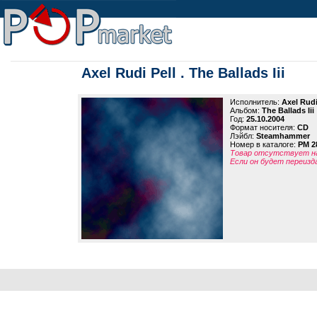
Axel Rudi Pell . The Ballads Iii
Исполнитель:
Axel Rudi
Альбом:
The Ballads Iii
Год:
25.10.2004
Формат носителя:
CD
Лэйбл:
Steamhammer
Номер в каталоге:
PM 2
Товар отсутствует на
Если он будет переизд