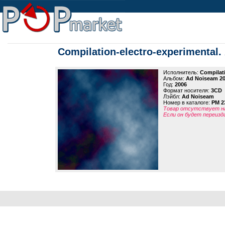
Compilation-electro-experimental
Исполнитель:
Compilati
Альбом:
Ad Noiseam 20
Год:
2006
Формат носителя:
3CD
Лэйбл:
Ad Noiseam
Номер в каталоге:
PM 2
Товар отсутствует на
Если он будет переизд