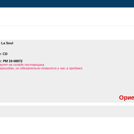
 La Soul
я:
CD
е:
PM 19-08972
ует на складе поставщика.
ереиздан, он обязательно появится у нас в продаже.
Орие