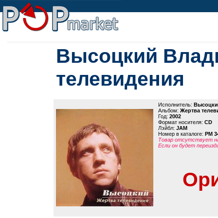
Высоцкий Влад
телевидения
Исполнитель:
Высоцки
Альбом:
Жертва телев
Год:
2002
Формат носителя:
CD
Лэйбл:
JAM
Номер в каталоге:
PM 3
Товар отсутствует на
Если он будет переизд
Ори