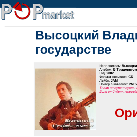
Высоцкий Влади
государстве
Исполнитель:
Высоцки
Альбом:
В Тридевятом
Год:
2002
Формат носителя:
CD
Лэйбл:
JAM
Номер в каталоге:
PM 3
Товар отсутствует на
Если он будет переизд
Ори