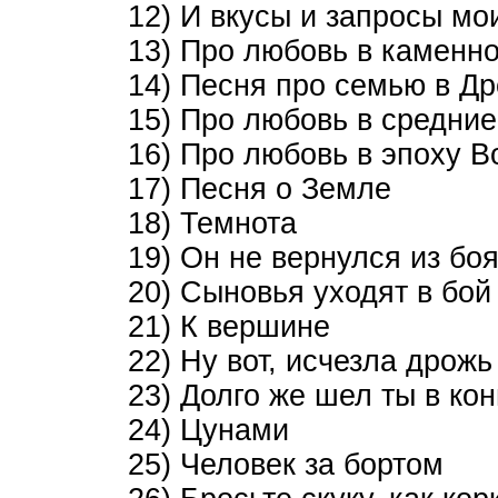
12) И вкусы и запросы мо
13) Про любовь в каменн
14) Песня про семью в Д
15) Про любовь в средние
16) Про любовь в эпоху 
17) Песня о Земле
18) Темнота
19) Он не вернулся из бо
20) Сыновья уходят в бой
21) К вершине
22) Ну вот, исчезла дрож
23) Долго же шел ты в ко
24) Цунами
25) Человек за бортом