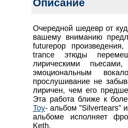
Описание
Очередной шедевр от куде
вашему вниманию предл
futurepop произведения
trance этюды переме
лирическими пьесами
эмоциональным вокал
прослушивание не забыв
лиричен, чем его предше
Эта работа ближе к бол
Toy
- альбом ”Silvertears” 
альбоме исполняет фрон
Keth.