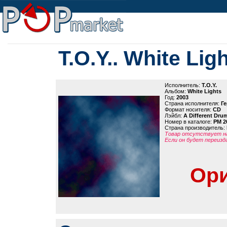
T.O.Y.. White Lig
Исполнитель:
T.O.Y.
Альбом:
White Lights
Год:
2003
Страна исполнителя:
Г
Формат носителя:
CD
Лэйбл:
A Different Dru
Номер в каталоге:
PM 2
Страна производитель:
Товар отсутствует на
Если он будет переизд
Ори