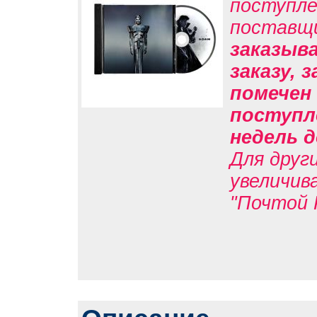
поступле
поставщ
заказыв
заказу, 
помечен 
поступл
недель д
Для друг
увеличив
"Почтой 