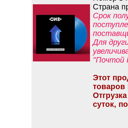
Страна п
Срок пол
поступле
поставщ
Для друг
увеличив
"Почтой 
Этот про
товаров
Отгрузка
суток, п