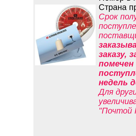
Страна п
Срок пол
поступле
поставщ
заказыв
заказу, 
помечен 
поступл
недель д
Для друг
увеличив
"Почтой 