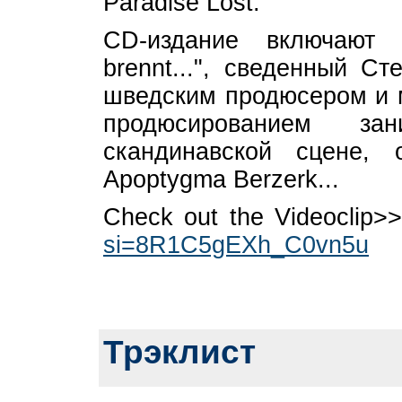
Paradise Lost.
CD-издание включают 
brennt...", сведенный С
шведским продюсером и 
продюсированием з
скандинавской сцене, 
Apoptygma Berzerk...
Check out the Videoclip
si=8R1C5gEXh_C0vn5u
Трэклист