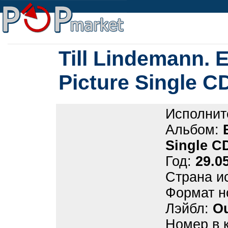
Till Lindemann.
Picture Single C
Исполнит
Альбом:
Single C
Год:
29.0
Страна и
Формат н
Лэйбл:
Ou
Номер в 