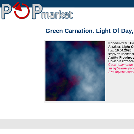
Green Carnation. Light Of Day
Исполнитель:
Gr
Альбом:
Light O
Год:
10.04.2026
Формат носител
Лэйбл:
Prophec
Номер в каталог
Срок получения 
за рубежом (ес
Для других горо