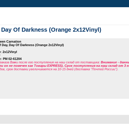
, Day Of Darkness (Orange 2x12Vinyl)
een Carnation
f Day, Day Of Darkness (Orange 2x12Vinyl)
я:
2x12Vinyl
y
е:
PM 02-61204
заказа Вами после его поступления на наш склад от поставщика
:
Внимание - данн
ли он не помечен как Товары EXPRESS). Срок поступления на наш склад от 3 н
дов, срок доставки увеличивается на 10-15 дней (доставка "Почтой России").