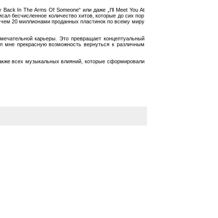
Back In The Arms Of Someone“ или даже „I'll Meet You At
писал бесчисленное количество хитов, которые до сих пор
е чем 20 миллионами проданных пластинок по всему миру
амечательной карьеры. Это превращает концептуальный
ал мне прекрасную возможность вернуться к различным
 также всех музыкальных влияний, которые сформировали