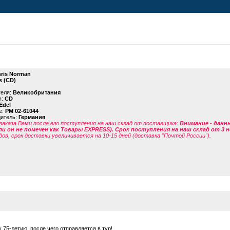
ris Norman
s (CD)
теля:
Великобритания
я:
CD
Edel
е:
PM 02-61044
дитель:
Германия
заказа Вами после его поступления на наш склад от поставщика
:
Внимание - данн
ли он не помечен как Товары EXPRESS). Срок поступления на наш склад от 3 н
дов, срок доставки увеличивается на 10-15 дней (доставка "Почтой России").
 75-летию, после чего отправляется в тур!