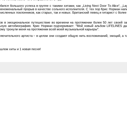
ся большого успеха в группе с такими хитами, как „Living Next Door To Alice“, „Lay 
го феноменальный прорыв в качестве сольного исполнителя. С тех пор Крис Норман на
исленных поклонников, как старых, так и новых. Британский певец и гитарист с боле
ов в эмоциональное путешествие во времени на протяжении более 50 лет своей з
льную автобиографию. Крис Норман подчеркивает: "Мой новый альбом LIFELINES д
ному тронули меня на протяжении всей моей музыкальной карьеры".
ключительного артиста – в целом они создают общую нить воспоминаний, эмоций, а
ошлом хиты и 1 новая песня!