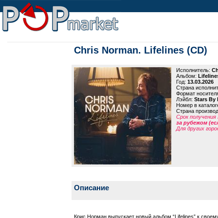
Chris Norman. Lifelines (CD)
Исполнитель:
Ch
Альбом:
Lifeline
Год:
13.03.2026
Страна исполни
Формат носител
Лэйбл:
Stars By 
Номер в каталог
Страна произво
Срок получения 
за рубежом (ес
Для других горо
Описание
Крис Норман выпускает новый альбом “Lifelines” к своему