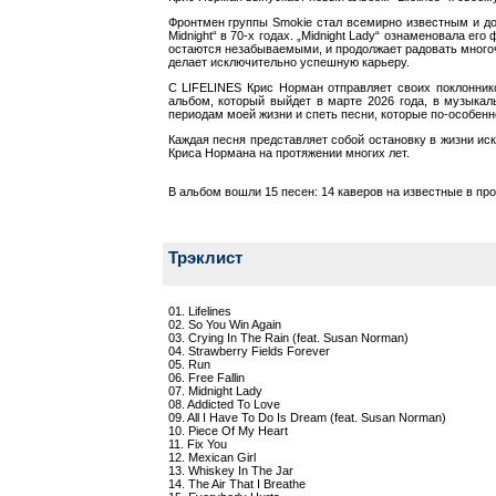
Фронтмен группы Smokie стал всемирно известным и добил
Midnight“ в 70-х годах. „Midnight Lady“ ознаменовала е
остаются незабываемыми, и продолжает радовать многоч
делает исключительно успешную карьеру.
С LIFELINES Крис Норман отправляет своих поклонник
альбом, который выйдет в марте 2026 года, в музыка
периодам моей жизни и спеть песни, которые по-особен
Каждая песня представляет собой остановку в жизни ис
Криса Нормана на протяжении многих лет.
В альбом вошли 15 песен: 14 каверов на известные в пр
Трэклист
01. Lifelines
02. So You Win Again
03. Crying In The Rain (feat. Susan Norman)
04. Strawberry Fields Forever
05. Run
06. Free Fallin
07. Midnight Lady
08. Addicted To Love
09. All I Have To Do Is Dream (feat. Susan Norman)
10. Piece Of My Heart
11. Fix You
12. Mexican Girl
13. Whiskey In The Jar
14. The Air That I Breathe