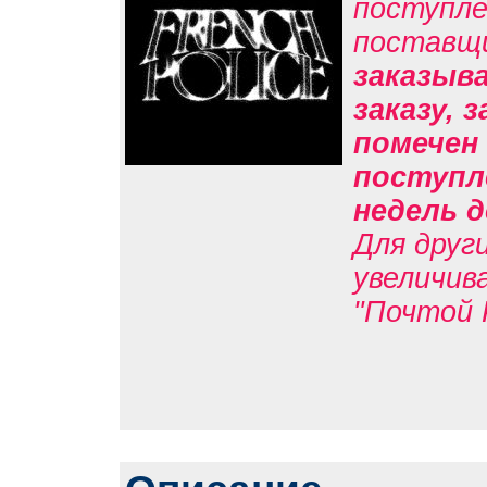
поступле
поставщ
заказыв
заказу, 
помечен 
поступл
недель д
Для друг
увеличив
"Почтой 