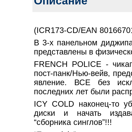
Описание
(ICR173-CD/EAN 8016670
В 3-х панельном диджипа
представлены в физическ
FRENCH POLICE - чикагс
пост-панк/Нью-вейв, пре
явление. ВСЕ без иск
последних лет были расп
ICY COLD наконец-то уб
диски и начать изда
“сборника синглов”!!!