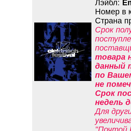
Лэйбл:
E
Номер в 
Страна п
Срок пол
поступле
поставщ
товара н
данный 
по Вашем
не помеч
Срок пос
недель д
Для друг
увеличив
"Почтой 