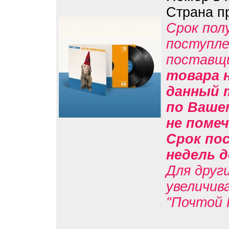
Страна п
Срок пол
поступле
поставщ
товара н
данный 
по Вашем
не помеч
Срок пос
недель д
Для друг
увеличив
"Почтой 