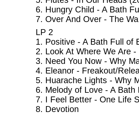
5. Flutes - In Our Heads (2
6. Hungry Child - A Bath Fu
7. Over And Over - The Wa
LP 2
1. Positive - A Bath Full of
2. Look At Where We Are -
3. Need You Now - Why Ma
4. Eleanor - Freakout/Rele
5. Huarache Lights - Why 
6. Melody of Love - A Bath 
7. I Feel Better - One Life 
8. Devotion