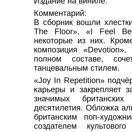
Издание на виниле.
Комментарий:
В сборник вошли хлестки
The Floor», «I Feel Be
некоторые из них. Кром
композиция «Devotion»,
полном составе, соч
танцевальным стилем.
«Joy In Repetition» подч
карьеры и закрепляет з
значимых британски
десятилетия. Обложка ал
британским поп-художн
создателем культовог