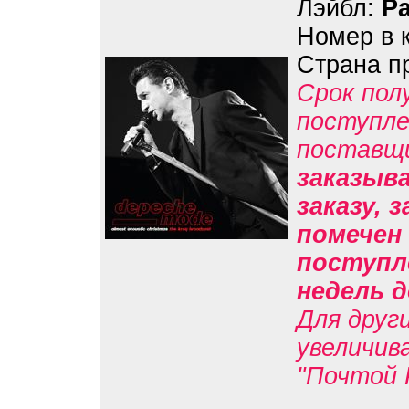
Лэйбл:
Pa
Номер в 
Страна п
Срок пол
поступле
поставщ
заказыв
заказу, 
помечен 
поступл
недель д
Для друг
увеличив
"Почтой 