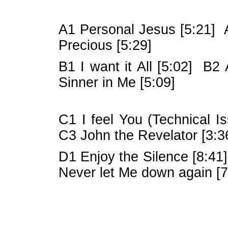
A1 Personal Jesus [5:21] 
Precious [5:29]
B1 I want it All [5:02] B2
Sinner in Me [5:09]
C1 I feel You (Technical I
C3 John the Revelator [3:3
D1 Enjoy the Silence [8:4
Never let Me down again [7