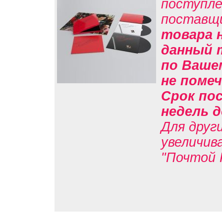
поступле
поставщ
товара н
данный 
по Вашем
не помеч
Срок пос
недель д
Для друг
увеличив
"Почтой 