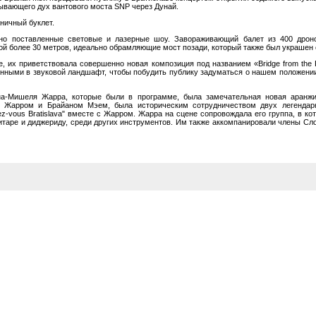
ывающего дух вантового моста SNP через Дунай.
ничный буклет.
но поставленные световые и лазерные шоу. Завораживающий балет из 400 дроно
й более 30 метров, идеально обрамляющие мост позади, который также был украшен 
ае, их приветствовала совершенно новая композиция под названием «Bridge from th
тенными в звуковой ландшафт, чтобы побудить публику задуматься о нашем положени
а-Мишеля Жарра, которые были в программе, была замечательная новая аранжи
 Жарром и Брайаном Мэем, была историческим сотрудничеством двух легендар
ez-vous Bratislava" вместе с Жарром. Жарра на сцене сопровождала его группа, в к
гитаре и диджериду, среди других инструментов. Им также аккомпанировали члены Сл