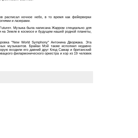
в расписал ночное небо, в то время как фейерверки
огнями и лазерами.
e Future». Музыка была написана Жарром специально для
и на Земле в космосе и будущем нашей родной планеты,
ровка "New World Symphony" Антонина Дворжака. Эта
ных музыкантов. Брайан Мэй также исполнил недавно
оторую входили его давний друг Клод Самар и британский
овацкого филармонического оркестра и хор из 19 человек