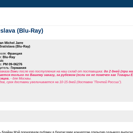
islava (Blu-Ray)
an Michel Jarre
Bratislava (Blu-Ray)
теля:
Франция
я:
Blu-Ray
ic
е:
PM 09-06276
дитель:
Германия
заказа Вами после его поступления на наш склад от поставщика
:
до 2 дней (при н
ется только по Вашему заказу, за рубежом (если он не помечен как Товары 
сяцев.
- для Москвы.
дов, срок доставки увеличивается на 10-15 дней (доставка "Почтой России").
 Брайан Мэй порадовали публику в Братиславе концертом открытия седьмого выпуска