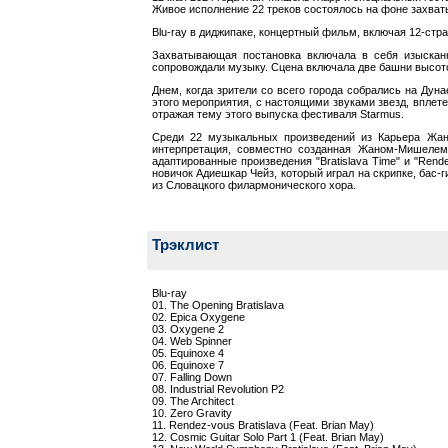
Живое исполнение 22 треков состоялось на фоне захват
Blu-ray в диджипаке, концертный фильм, включая 12-стра
Захватывающая постановка включала в себя изыскан
сопровождали музыку. Сцена включала две башни высото
Днем, когда зрители со всего города собрались на Дун
этого мероприятия, с настоящими звуками звезд, впле
отражая тему этого выпуска фестиваля Starmus.
Среди 22 музыкальных произведений из Карьера Жан
интерпретация, совместно созданная Жаном-Мишелем
адаптированные произведения "Bratislava Time" и "Rend
новичок Адиешкар Чейз, который играл на скрипке, бас-
из Словацкого филармонического хора.
Трэклист
Blu-ray
01. The Opening Bratislava
02. Epica Oxygene
03. Oxygene 2
04. Web Spinner
05. Equinoxe 4
06. Equinoxe 7
07. Falling Down
08. Industrial Revolution P2
09. The Architect
10. Zero Gravity
11. Rendez-vous Bratislava (Feat. Brian May)
12. Cosmic Guitar Solo Part 1 (Feat. Brian May)