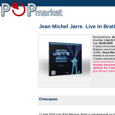
Jean Michel Jarre. Live In Brat
Исполнитель:
Je
Альбом:
Live In 
Год:
05.09.2025
Страна исполни
Формат носител
Лэйбл:
Sony Mus
Номер в каталог
Страна произво
Срок получения 
товар заказыва
недель до 3 ме
Для других горо
Описание
12 мая 2024 года Жан-Мишель Жарр и специальный гость