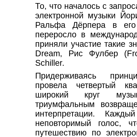
То, что началось с запро
электронной музыки Йори
Ральфа Дёрпера в его
переросло в международ
приняли участие такие зн
Dream, Рис Фулбер (Fro
Schiller.
Придерживаясь принц
провела четвертый кв
широкий круг музык
триумфальным возвраще
интерпретации. Кажд
неповторимый голос, ч
путешествию по элект