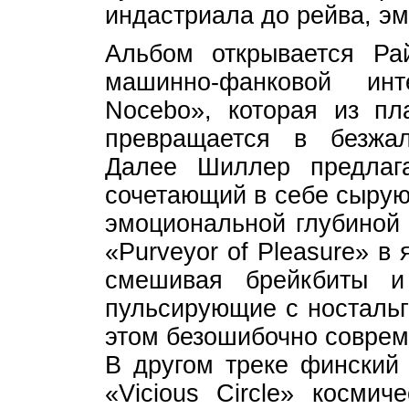
индастриала до рейва, эм
Альбом открывается Ра
машинно-фанковой ин
Nocebo», которая из пла
превращается в безжал
Далее Шиллер предлага
сочетающий в себе сырую
эмоциональной глубиной
«Purveyor of Pleasure» в
смешивая брейкбиты и
пульсирующие с ностальг
этом безошибочно совре
В другом треке финский
«Vicious Circle» косми