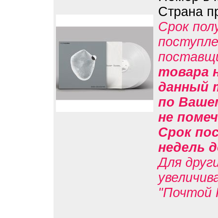
Страна п
Срок пол
поступле
поставщ
товара н
данный 
по Вашем
не помеч
Срок пос
недель д
Для друг
увеличив
"Почтой 