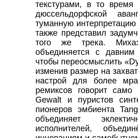
текстурами, в то время 
дюссельдорфской аван
туманную интерпретацию 
также представил задум
того же трека. Миха
объединяется с давним
чтобы переосмыслить «Dys
изменив размер на захва
настрой для более мра
ремиксов говорит само 
Gewalt и пуристов синт
пионеров эмбиента Tang
объединяет эклекти
исполнителей, объед