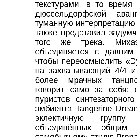
текстурами, в то время 
дюссельдорфской аван
туманную интерпретацию 
также представил задум
того же трека. Миха
объединяется с давним
чтобы переосмыслить «Dy
на захватывающий 4/4 и
более мрачных танцпо
говорит само за себя: 
пуристов синтезаторног
эмбиента Tangerine Drea
эклектичную группу 
объединённых общим 