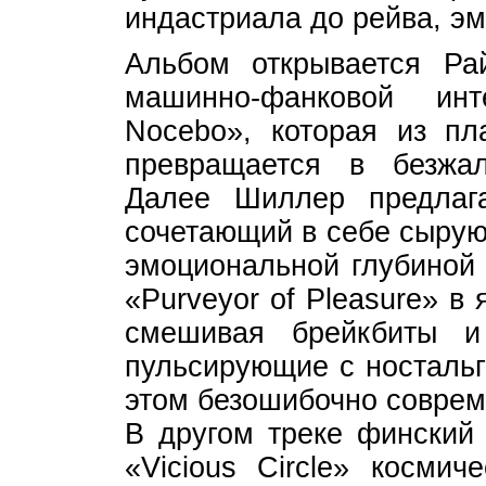
индастриала до рейва, эм
Альбом открывается Ра
машинно-фанковой ин
Nocebo», которая из пла
превращается в безжал
Далее Шиллер предлага
сочетающий в себе сырую
эмоциональной глубиной
«Purveyor of Pleasure» в
смешивая брейкбиты и
пульсирующие с ностальг
этом безошибочно совре
В другом треке финский
«Vicious Circle» косми