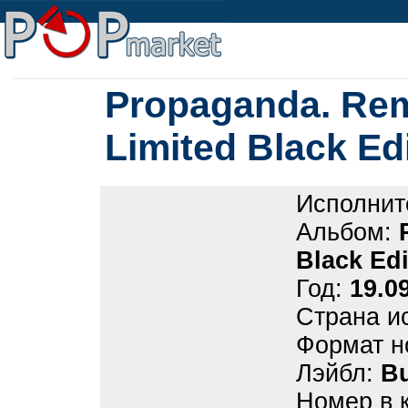
Propaganda. Rem
Limited Black Edi
Исполнит
Альбом:
Black Edi
Год:
19.0
Страна и
Формат н
Лэйбл:
B
Номер в 