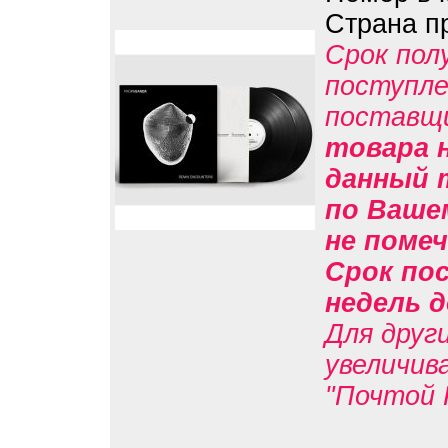
Страна п
Срок пол
поступле
поставщ
товара н
данный 
по Вашем
не помеч
Срок пос
недель д
Для друг
увеличив
"Почтой 