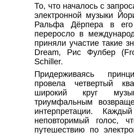
То, что началось с запро
электронной музыки Йори
Ральфа Дёрпера в его
переросло в международ
приняли участие такие зн
Dream, Рис Фулбер (Fro
Schiller.
Придерживаясь принц
провела четвертый кв
широкий круг музык
триумфальным возвраще
интерпретации. Кажд
неповторимый голос, ч
путешествию по элект